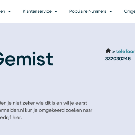
ven
Klantenservice
Populaire Nummers
Omge
telefoo
Gemist
332030246
 je niet zeker wie dit is en wil je eerst
Vermelden.nl kun je omgekeerd zoeken naar
rijf hier.