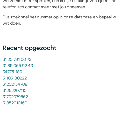
wilt ze niet meer spreken, dan kun je dit aangeven tijdens
telefonisch contact meer met jou opnemen.
Dus zoek snel het nummer op in onze database en bepaal vo
wilt doen.
Recent opgezocht
31 20 791 00 72
31 85 065 92 43
347751189
31103180222
31202134708
31262207110
31702079562
31852010160