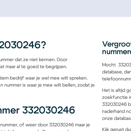
32030246?
Vergroo
nummer
mmer dat ze niet kennen. Door
Mocht 332030
at maar al te goed te begrijpen.
database, dan
iem bedrijf waar je wel mee wilt spreken.
telefoonnumme
n nummer is waar je mee wilt bellen, zodat je
Het is altijd
zoekfunctie i
332030246 bij
ummer 332030246
naderhand no
onze database
 nummer, of weer door 332030246 maar je
Kijk gerust du