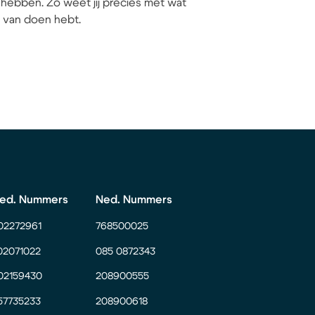
hebben. Zo weet jij precies met wat
ij van doen hebt.
ed. Nummers
Ned. Nummers
02272961
768500025
02071022
085 0872343
02159430
208900555
57735233
208900618