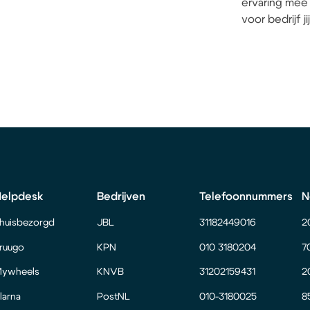
ervaring mee 
voor bedrijf j
Helpdesk
Bedrijven
Telefoonnummers
N
huisbezorgd
JBL
31182449016
2
ruugo
KPN
010 3180204
7
ywheels
KNVB
31202159431
2
larna
PostNL
010-3180025
8