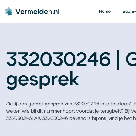
Home
Bedrij
332030246 | 
gesprek
Zie jij een gemist gesprek van 332030246 in je telefoon? Ben
weten wie bij dit nummer hoort voordat je terugbelt? Bij 
332030246! Als 332030246 bekend is bij ons, vind je het bed