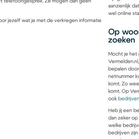
 het telefoongesprek. Ze mogen dan geen
aanzienlijk 
wel online sta
or jezelf wat je met de verkregen informatie
Op woon
zoeken
Mocht je het
Vermelden.nl,
bepalen door
netnummer kun
komt. Zo weet 
komt. Op Verm
ook
bedrijve
Heb jij een be
dan zeker op
welke bedrijv
bedrijven zi