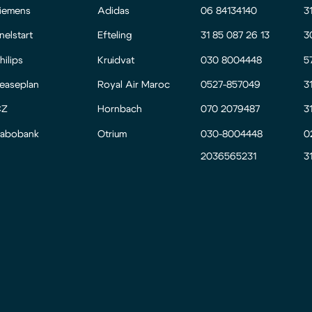
iemens
Adidas
06 84134140
3
nelstart
Efteling
31 85 087 26 13
3
hilips
Kruidvat
030 8004448
5
easeplan
Royal Air Maroc
0527-857049
3
CZ
Hornbach
070 2079487
3
abobank
Otrium
030-8004448
0
2036565231
3