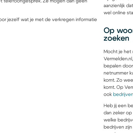
 het telefoongesprek. Ze mogen dan geen
aanzienlijk d
wel online sta
or jezelf wat je met de verkregen informatie
Op woon
zoeken
Mocht je het
Vermelden.nl,
bepalen door
netnummer kun
komt. Zo weet 
komt. Op Verm
ook
bedrijve
Heb jij een be
dan zeker op
welke bedrijv
bedrijven zi