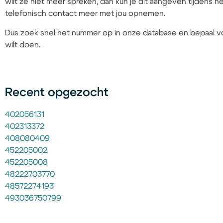
wilt ze niet meer spreken, dan kun je dit aangeven tijdens
telefonisch contact meer met jou opnemen.
Dus zoek snel het nummer op in onze database en bepaal vo
wilt doen.
Recent opgezocht
402056131
402313372
408080409
452205002
452205008
48222703770
48572274193
493036750799