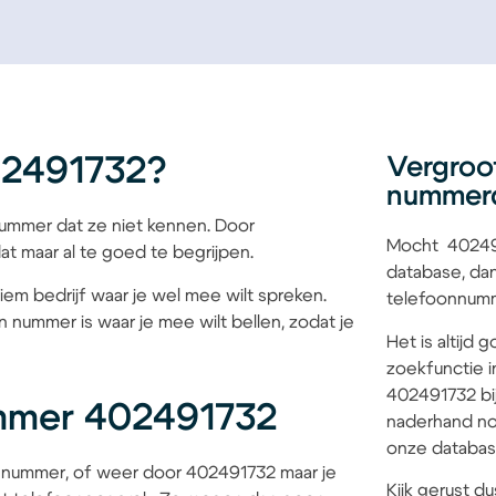
02491732?
Vergroo
nummer
mmer dat ze niet kennen. Door
Mocht 402491
at maar al te goed te begrijpen.
database, dan
iem bedrijf waar je wel mee wilt spreken.
telefoonnumme
 nummer is waar je mee wilt bellen, zodat je
Het is altijd
zoekfunctie i
402491732 bij
mmer 402491732
naderhand no
onze database
 nummer, of weer door 402491732 maar je
Kijk gerust du