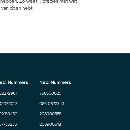
hebben. Zo weet jij precies met wat
ij van doen hebt.
ed. Nummers
Ned. Nummers
02272961
768500025
02071022
085 0872343
02159430
208900555
57735233
208900618