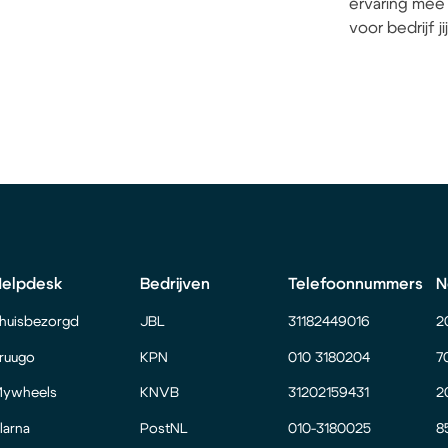
ervaring mee 
voor bedrijf j
Helpdesk
Bedrijven
Telefoonnummers
N
huisbezorgd
JBL
31182449016
2
ruugo
KPN
010 3180204
7
ywheels
KNVB
31202159431
2
larna
PostNL
010-3180025
8