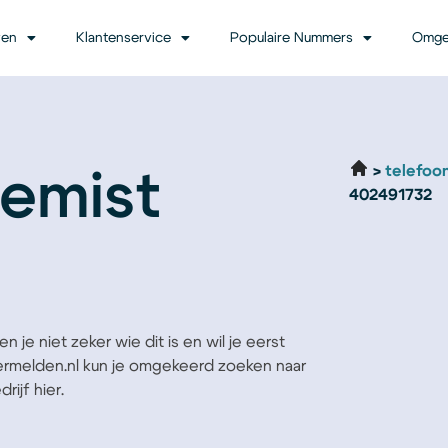
ven
Klantenservice
Populaire Nummers
Omge
telefoo
emist
402491732
 je niet zeker wie dit is en wil je eerst
Vermelden.nl kun je omgekeerd zoeken naar
ijf hier.