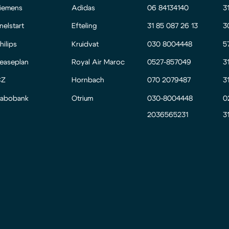
iemens
Adidas
06 84134140
3
nelstart
Efteling
31 85 087 26 13
3
hilips
Kruidvat
030 8004448
5
easeplan
Royal Air Maroc
0527-857049
3
CZ
Hornbach
070 2079487
3
abobank
Otrium
030-8004448
0
2036565231
3