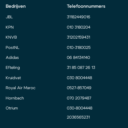
Bedrijven
Telefoonnummers
JBL
31182449016
KPN
010 3180204
KNVB
31202159431
PostNL
010-3180025
Adidas
06 84134140
Efteling
31 85 087 26 13
Kruidvat
030 8004448
Royal Air Maroc
0527-857049
Hornbach
070 2079487
Otrium
030-8004448
2036565231