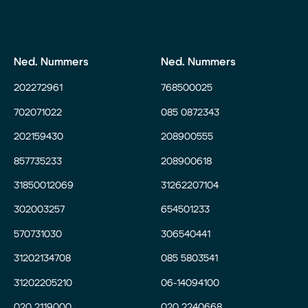
Ned. Nummers
Ned. Nummers
202272961
768500025
702071022
085 0872343
202159430
208900555
857735233
208900618
31850012069
31262207104
302003257
654501233
570731030
306540441
31202134708
085 5803541
31202205210
06-14094100
020 2119000
020 2240668