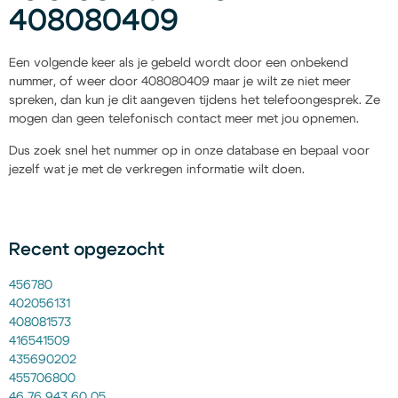
408080409
Een volgende keer als je gebeld wordt door een onbekend
nummer, of weer door 408080409 maar je wilt ze niet meer
spreken, dan kun je dit aangeven tijdens het telefoongesprek. Ze
mogen dan geen telefonisch contact meer met jou opnemen.
Dus zoek snel het nummer op in onze database en bepaal voor
jezelf wat je met de verkregen informatie wilt doen.
Recent opgezocht
456780
402056131
408081573
416541509
435690202
455706800
46 76 943 60 05