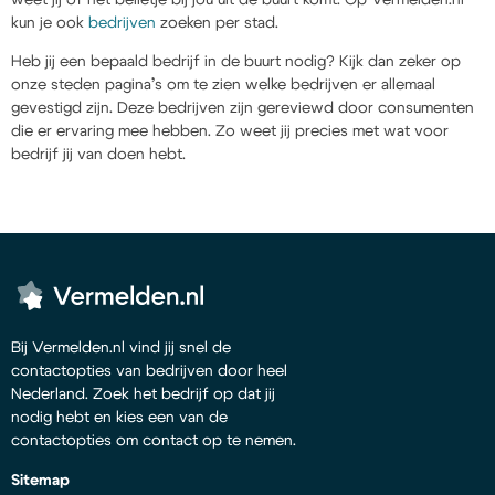
kun je ook
bedrijven
zoeken per stad.
Heb jij een bepaald bedrijf in de buurt nodig? Kijk dan zeker op
onze steden pagina’s om te zien welke bedrijven er allemaal
gevestigd zijn. Deze bedrijven zijn gereviewd door consumenten
die er ervaring mee hebben. Zo weet jij precies met wat voor
bedrijf jij van doen hebt.
Bij Vermelden.nl vind jij snel de
contactopties van bedrijven door heel
Nederland. Zoek het bedrijf op dat jij
nodig hebt en kies een van de
contactopties om contact op te nemen.
Sitemap