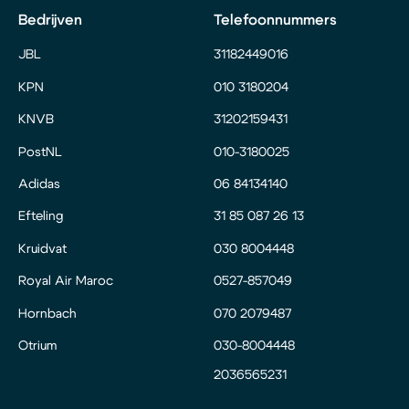
Bedrijven
Telefoonnummers
JBL
31182449016
KPN
010 3180204
KNVB
31202159431
PostNL
010-3180025
Adidas
06 84134140
Efteling
31 85 087 26 13
Kruidvat
030 8004448
Royal Air Maroc
0527-857049
Hornbach
070 2079487
Otrium
030-8004448
2036565231