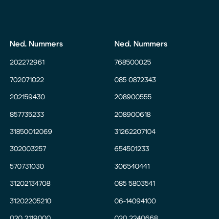
Ned. Nummers
Ned. Nummers
202272961
768500025
702071022
085 0872343
202159430
208900555
857735233
208900618
31850012069
31262207104
302003257
654501233
570731030
306540441
31202134708
085 5803541
31202205210
06-14094100
020 2119000
020 2240668