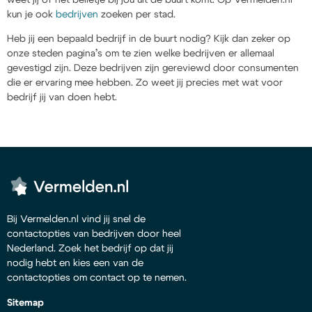
kun je ook
bedrijven
zoeken per stad.
Heb jij een bepaald bedrijf in de buurt nodig? Kijk dan zeker op
onze steden pagina’s om te zien welke bedrijven er allemaal
gevestigd zijn. Deze bedrijven zijn gereviewd door consumenten
die er ervaring mee hebben. Zo weet jij precies met wat voor
bedrijf jij van doen hebt.
Bij Vermelden.nl vind jij snel de
contactopties van bedrijven door heel
Nederland. Zoek het bedrijf op dat jij
nodig hebt en kies een van de
contactopties om contact op te nemen.
Sitemap