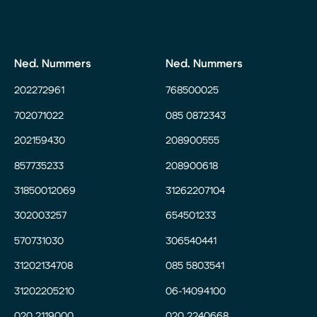
Ned. Nummers
Ned. Nummers
202272961
768500025
702071022
085 0872343
202159430
208900555
857735233
208900618
31850012069
31262207104
302003257
654501233
570731030
306540441
31202134708
085 5803541
31202205210
06-14094100
020 2119000
020 2240668