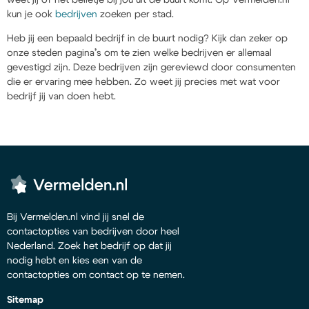
kun je ook
bedrijven
zoeken per stad.
Heb jij een bepaald bedrijf in de buurt nodig? Kijk dan zeker op
onze steden pagina’s om te zien welke bedrijven er allemaal
gevestigd zijn. Deze bedrijven zijn gereviewd door consumenten
die er ervaring mee hebben. Zo weet jij precies met wat voor
bedrijf jij van doen hebt.
Bij Vermelden.nl vind jij snel de
contactopties van bedrijven door heel
Nederland. Zoek het bedrijf op dat jij
nodig hebt en kies een van de
contactopties om contact op te nemen.
Sitemap