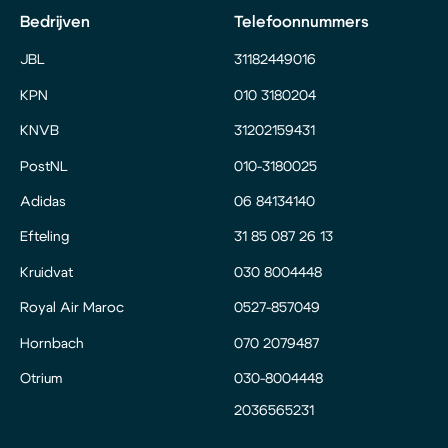
Bedrijven
Telefoonnummers
JBL
31182449016
KPN
010 3180204
KNVB
31202159431
PostNL
010-3180025
Adidas
06 84134140
Efteling
31 85 087 26 13
Kruidvat
030 8004448
Royal Air Maroc
0527-857049
Hornbach
070 2079487
Otrium
030-8004448
2036565231