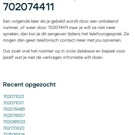
702074411
Een volgende keer als je gebeld wordt door een onbekend
nummer, of weer door 702074411 maar je wilt ze niet meer
spreken, dan kun je dit aangeven tijdens het telefoongesprek. Ze
mogen dan geen telefonisch contact meer met jou opnemen.
Dus zoek snel het nummer op in onze database en bepaal voor
jezelf wat je met de verkregen informatie wilt doen.
Recent opgezocht
702071023
702071037
702079485
702079557
702085533
702170020
727506974