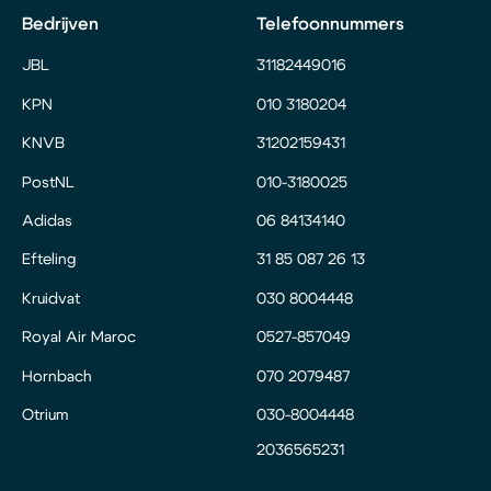
Bedrijven
Telefoonnummers
JBL
31182449016
KPN
010 3180204
KNVB
31202159431
PostNL
010-3180025
Adidas
06 84134140
Efteling
31 85 087 26 13
Kruidvat
030 8004448
Royal Air Maroc
0527-857049
Hornbach
070 2079487
Otrium
030-8004448
2036565231