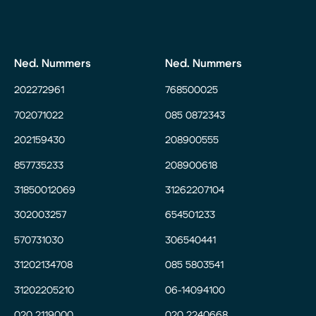
Ned. Nummers
Ned. Nummers
202272961
768500025
702071022
085 0872343
202159430
208900555
857735233
208900618
31850012069
31262207104
302003257
654501233
570731030
306540441
31202134708
085 5803541
31202205210
06-14094100
020 2119000
020 2240668