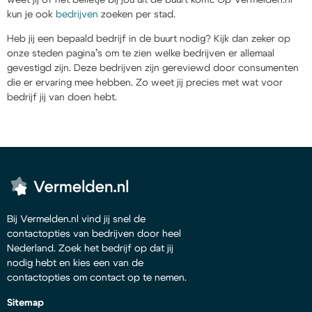
kun je ook
bedrijven
zoeken per stad.
Heb jij een bepaald bedrijf in de buurt nodig? Kijk dan zeker op
onze steden pagina’s om te zien welke bedrijven er allemaal
gevestigd zijn. Deze bedrijven zijn gereviewd door consumenten
die er ervaring mee hebben. Zo weet jij precies met wat voor
bedrijf jij van doen hebt.
Bij Vermelden.nl vind jij snel de
contactopties van bedrijven door heel
Nederland. Zoek het bedrijf op dat jij
nodig hebt en kies een van de
contactopties om contact op te nemen.
Sitemap