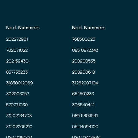
Ned. Nummers
Ned. Nummers
202272961
768500025
702071022
085 0872343
202159430
208900555
857735233
208900618
31850012069
31262207104
302003257
654501233
570731030
306540441
31202134708
085 5803541
31202205210
06-14094100
020 2119000
020 2240668