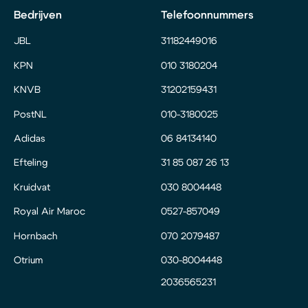
Bedrijven
Telefoonnummers
JBL
31182449016
KPN
010 3180204
KNVB
31202159431
PostNL
010-3180025
Adidas
06 84134140
Efteling
31 85 087 26 13
Kruidvat
030 8004448
Royal Air Maroc
0527-857049
Hornbach
070 2079487
Otrium
030-8004448
2036565231