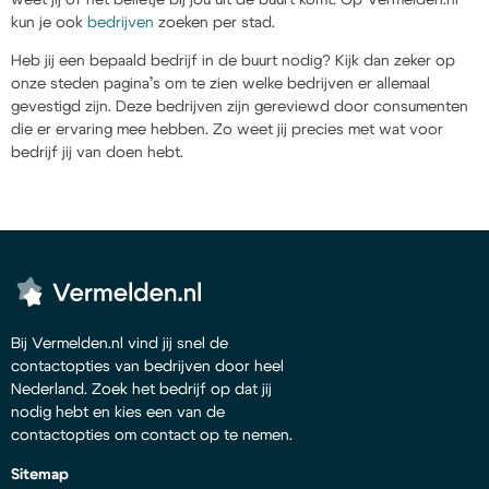
kun je ook
bedrijven
zoeken per stad.
Heb jij een bepaald bedrijf in de buurt nodig? Kijk dan zeker op
onze steden pagina’s om te zien welke bedrijven er allemaal
gevestigd zijn. Deze bedrijven zijn gereviewd door consumenten
die er ervaring mee hebben. Zo weet jij precies met wat voor
bedrijf jij van doen hebt.
Bij Vermelden.nl vind jij snel de
contactopties van bedrijven door heel
Nederland. Zoek het bedrijf op dat jij
nodig hebt en kies een van de
contactopties om contact op te nemen.
Sitemap