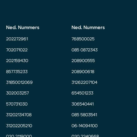
Ned. Nummers
Ned. Nummers
202272961
768500025
702071022
085 0872343
202159430
208900555
857735233
208900618
31850012069
31262207104
302003257
654501233
570731030
306540441
31202134708
085 5803541
31202205210
06-14094100
020 2119000
020 2240668