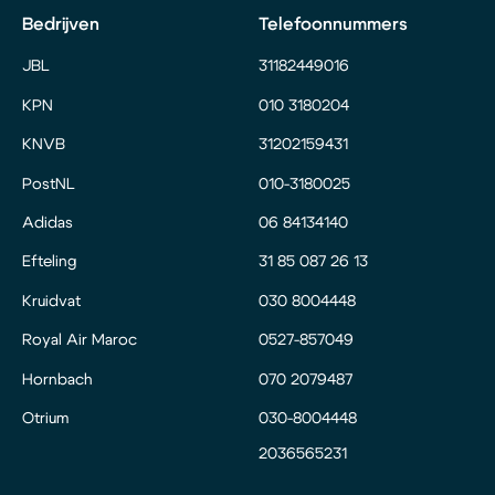
Bedrijven
Telefoonnummers
JBL
31182449016
KPN
010 3180204
KNVB
31202159431
PostNL
010-3180025
Adidas
06 84134140
Efteling
31 85 087 26 13
Kruidvat
030 8004448
Royal Air Maroc
0527-857049
Hornbach
070 2079487
Otrium
030-8004448
2036565231