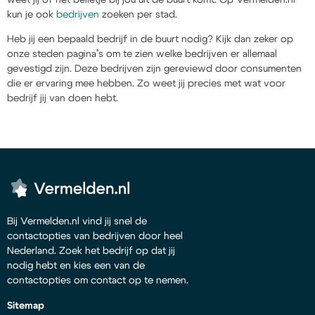
kun je ook
bedrijven
zoeken per stad.
Heb jij een bepaald bedrijf in de buurt nodig? Kijk dan zeker op
onze steden pagina’s om te zien welke bedrijven er allemaal
gevestigd zijn. Deze bedrijven zijn gereviewd door consumenten
die er ervaring mee hebben. Zo weet jij precies met wat voor
bedrijf jij van doen hebt.
Bij Vermelden.nl vind jij snel de
contactopties van bedrijven door heel
Nederland. Zoek het bedrijf op dat jij
nodig hebt en kies een van de
contactopties om contact op te nemen.
Sitemap