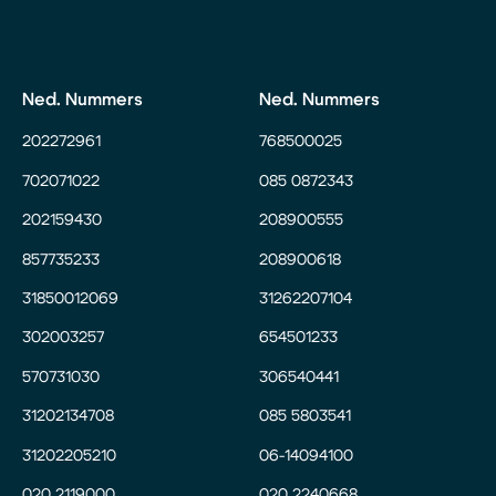
Ned. Nummers
Ned. Nummers
202272961
768500025
702071022
085 0872343
202159430
208900555
857735233
208900618
31850012069
31262207104
302003257
654501233
570731030
306540441
31202134708
085 5803541
31202205210
06-14094100
020 2119000
020 2240668