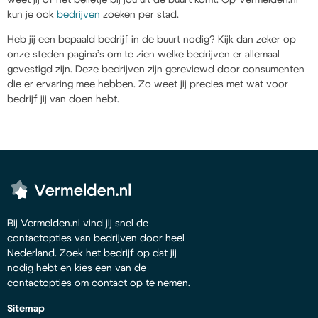
kun je ook
bedrijven
zoeken per stad.
Heb jij een bepaald bedrijf in de buurt nodig? Kijk dan zeker op
onze steden pagina’s om te zien welke bedrijven er allemaal
gevestigd zijn. Deze bedrijven zijn gereviewd door consumenten
die er ervaring mee hebben. Zo weet jij precies met wat voor
bedrijf jij van doen hebt.
Bij Vermelden.nl vind jij snel de
contactopties van bedrijven door heel
Nederland. Zoek het bedrijf op dat jij
nodig hebt en kies een van de
contactopties om contact op te nemen.
Sitemap