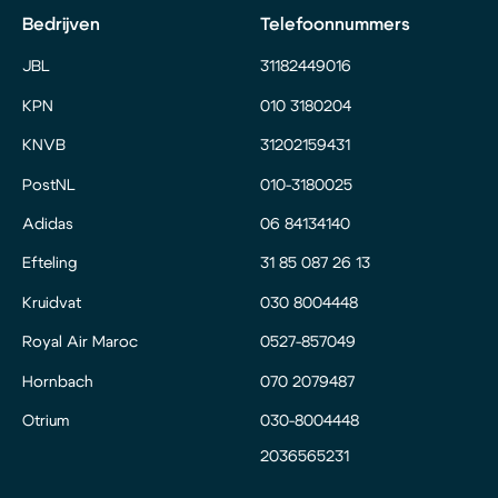
Bedrijven
Telefoonnummers
JBL
31182449016
KPN
010 3180204
KNVB
31202159431
PostNL
010-3180025
Adidas
06 84134140
Efteling
31 85 087 26 13
Kruidvat
030 8004448
Royal Air Maroc
0527-857049
Hornbach
070 2079487
Otrium
030-8004448
2036565231