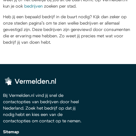
kun je ook
bedrijven
zoeken per stad.
Heb jij een bepaald bedrijf in de buurt nodig? Kijk dan zeker op
onze steden pagina’s om te zien welke bedrijven er allemaal
gevestigd zijn. Deze bedrijven zijn gereviewd door consumenten
die er ervaring mee hebben. Zo weet jij precies met wat voor
bedrijf jij van doen hebt.
Bij Vermelden.nl vind jij snel de
contactopties van bedrijven door heel
Nederland. Zoek het bedrijf op dat jij
nodig hebt en kies een van de
contactopties om contact op te nemen.
Sitemap