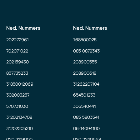
Ned. Nummers
Ned. Nummers
202272961
768500025
702071022
085 0872343
202159430
208900555
857735233
208900618
31850012069
31262207104
302003257
654501233
570731030
306540441
31202134708
085 5803541
31202205210
06-14094100
020 2119000
020 2240668