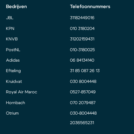
Bedrijven
Telefoonnummers
JBL
31182449016
KPN
010 3180204
KNVB
31202159431
PostNL
010-3180025
Adidas
06 84134140
Efteling
31 85 087 26 13
Kruidvat
030 8004448
Royal Air Maroc
0527-857049
Hornbach
070 2079487
Otrium
030-8004448
2036565231