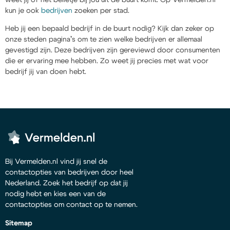
kun je ook
bedrijven
zoeken per stad.
Heb jij een bepaald bedrijf in de buurt nodig? Kijk dan zeker op
onze steden pagina’s om te zien welke bedrijven er allemaal
gevestigd zijn. Deze bedrijven zijn gereviewd door consumenten
die er ervaring mee hebben. Zo weet jij precies met wat voor
bedrijf jij van doen hebt.
Bij Vermelden.nl vind jij snel de
contactopties van bedrijven door heel
Nederland. Zoek het bedrijf op dat jij
nodig hebt en kies een van de
contactopties om contact op te nemen.
Sitemap