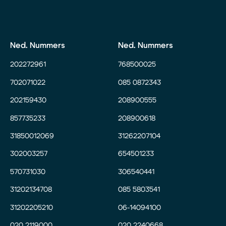
Ned. Nummers
Ned. Nummers
202272961
768500025
702071022
085 0872343
202159430
208900555
857735233
208900618
31850012069
31262207104
302003257
654501233
570731030
306540441
31202134708
085 5803541
31202205210
06-14094100
020 2119000
020 2240668