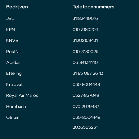
Bedrijven
Telefoonnummers
JBL
31182449016
KPN
010 3180204
KNVB
31202159431
PostNL
010-3180025
Adidas
06 84134140
Efteling
31 85 087 26 13
Kruidvat
030 8004448
Royal Air Maroc
0527-857049
Hornbach
070 2079487
Otrium
030-8004448
2036565231