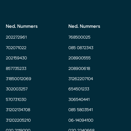
Ned. Nummers
Ned. Nummers
202272961
768500025
702071022
085 0872343
202159430
208900555
857735233
208900618
31850012069
31262207104
302003257
654501233
570731030
306540441
31202134708
085 5803541
31202205210
06-14094100
020 2119000
020 2240668