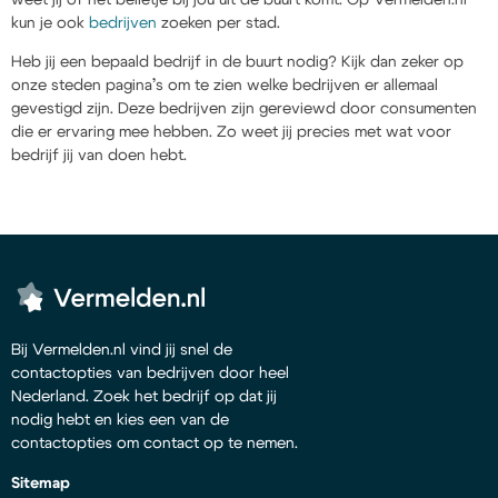
kun je ook
bedrijven
zoeken per stad.
Heb jij een bepaald bedrijf in de buurt nodig? Kijk dan zeker op
onze steden pagina’s om te zien welke bedrijven er allemaal
gevestigd zijn. Deze bedrijven zijn gereviewd door consumenten
die er ervaring mee hebben. Zo weet jij precies met wat voor
bedrijf jij van doen hebt.
Bij Vermelden.nl vind jij snel de
contactopties van bedrijven door heel
Nederland. Zoek het bedrijf op dat jij
nodig hebt en kies een van de
contactopties om contact op te nemen.
Sitemap