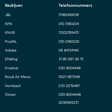
Bedrijven
Telefoonnummers
JBL
31182449016
KPN
010 3180204
KNVB
31202159431
PostNL
010-3180025
Adidas
06 84134140
Efteling
31 85 087 26 13
Kruidvat
030 8004448
Royal Air Maroc
0527-857049
Hornbach
070 2079487
Otrium
030-8004448
2036565231