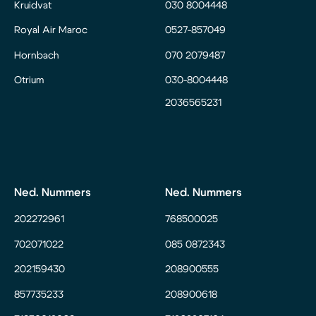
Kruidvat
030 8004448
Royal Air Maroc
0527-857049
Hornbach
070 2079487
Otrium
030-8004448
2036565231
Ned. Nummers
Ned. Nummers
202272961
768500025
702071022
085 0872343
202159430
208900555
857735233
208900618