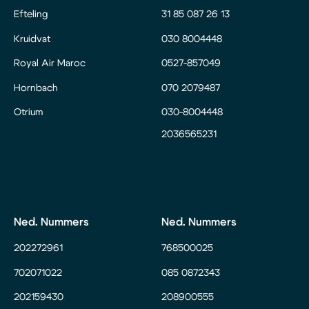
Efteling
31 85 087 26 13
Kruidvat
030 8004448
Royal Air Maroc
0527-857049
Hornbach
070 2079487
Otrium
030-8004448
2036565231
Ned. Nummers
Ned. Nummers
202272961
768500025
702071022
085 0872343
202159430
208900555