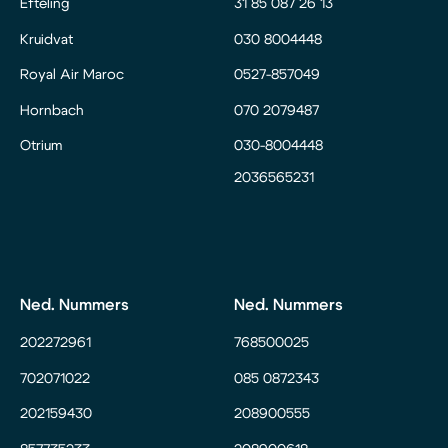
Efteling
31 85 087 26 13
Kruidvat
030 8004448
Royal Air Maroc
0527-857049
Hornbach
070 2079487
Otrium
030-8004448
2036565231
Ned. Nummers
Ned. Nummers
202272961
768500025
702071022
085 0872343
202159430
208900555