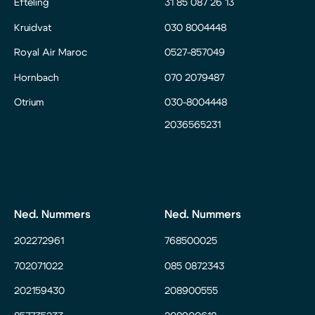
Efteling
31 85 087 26 13
Kruidvat
030 8004448
Royal Air Maroc
0527-857049
Hornbach
070 2079487
Otrium
030-8004448
2036565231
Ned. Nummers
Ned. Nummers
202272961
768500025
702071022
085 0872343
202159430
208900555