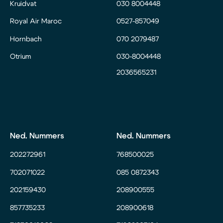
Kruidvat
030 8004448
Royal Air Maroc
0527-857049
Hornbach
070 2079487
Otrium
030-8004448
2036565231
Ned. Nummers
Ned. Nummers
202272961
768500025
702071022
085 0872343
202159430
208900555
857735233
208900618