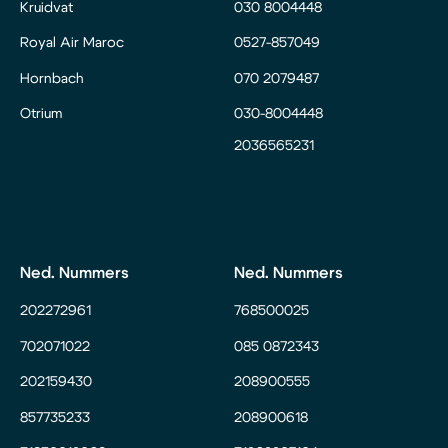
Kruidvat
030 8004448
Royal Air Maroc
0527-857049
Hornbach
070 2079487
Otrium
030-8004448
2036565231
Ned. Nummers
Ned. Nummers
202272961
768500025
702071022
085 0872343
202159430
208900555
857735233
208900618