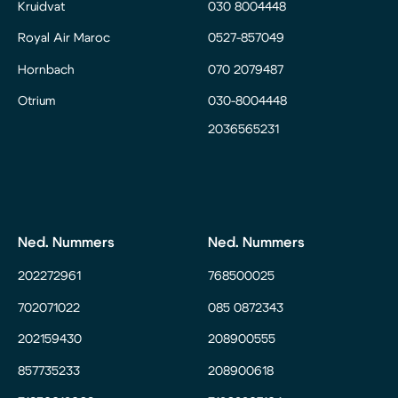
Kruidvat
030 8004448
Royal Air Maroc
0527-857049
Hornbach
070 2079487
Otrium
030-8004448
2036565231
Ned. Nummers
Ned. Nummers
202272961
768500025
702071022
085 0872343
202159430
208900555
857735233
208900618