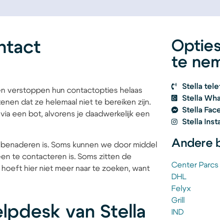
ntact
Optie
te nem
Stella te
ven verstoppen hun contactopties helaas
Stella Wh
nen dat ze helemaal niet te bereiken zijn.
Stella Fa
via een bot, alvorens je daadwerkelijk een
Stella In
Andere b
e benaderen is. Soms kunnen we door middel
en te contacteren is. Soms zitten de
Center Parcs
 hoeft hier niet meer naar te zoeken, want
DHL
Felyx
Grill
lpdesk van Stella
IND