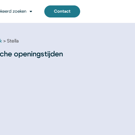
keerd zoeken
Contact
k
Stella
sche openingstijden