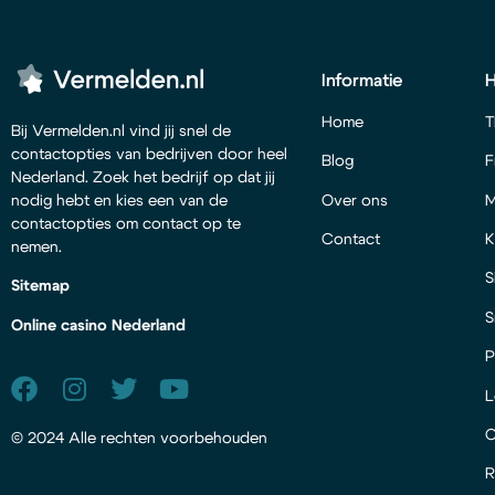
Informatie
Home
T
Bij Vermelden.nl vind jij snel de
contactopties van bedrijven door heel
Blog
F
Nederland. Zoek het bedrijf op dat jij
Over ons
M
nodig hebt en kies een van de
contactopties om contact op te
Contact
K
nemen.
S
Sitemap
S
Online casino Nederland
P
L
© 2024 Alle rechten voorbehouden
R