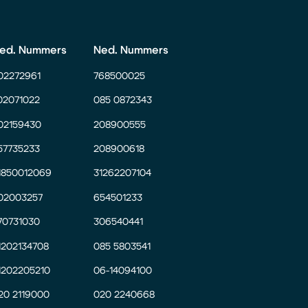
ed. Nummers
Ned. Nummers
02272961
768500025
02071022
085 0872343
02159430
208900555
57735233
208900618
1850012069
31262207104
02003257
654501233
70731030
306540441
1202134708
085 5803541
1202205210
06-14094100
20 2119000
020 2240668