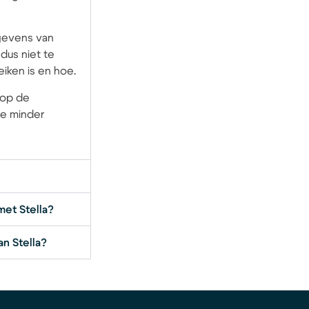
gevens van
dus niet te
eiken is en hoe.
 op de
ze minder
met Stella?
n Stella?