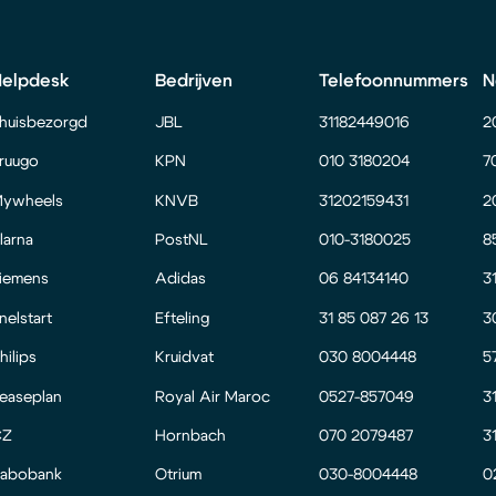
Helpdesk
Bedrijven
Telefoonnummers
N
huisbezorgd
JBL
31182449016
2
ruugo
KPN
010 3180204
7
ywheels
KNVB
31202159431
2
larna
PostNL
010-3180025
8
iemens
Adidas
06 84134140
3
nelstart
Efteling
31 85 087 26 13
3
hilips
Kruidvat
030 8004448
5
easeplan
Royal Air Maroc
0527-857049
3
CZ
Hornbach
070 2079487
3
abobank
Otrium
030-8004448
0