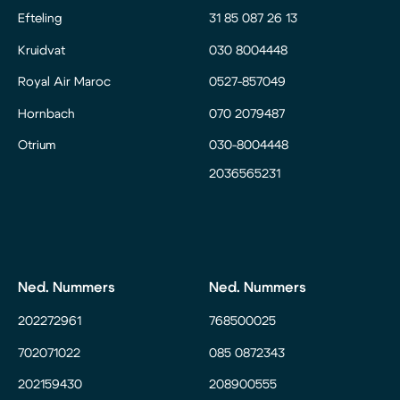
Efteling
31 85 087 26 13
Kruidvat
030 8004448
Royal Air Maroc
0527-857049
Hornbach
070 2079487
Otrium
030-8004448
2036565231
Ned. Nummers
Ned. Nummers
202272961
768500025
702071022
085 0872343
202159430
208900555