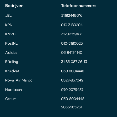
Bedrijven
Telefoonnummers
JBL
31182449016
KPN
010 3180204
KNVB
31202159431
PostNL
010-3180025
Adidas
06 84134140
Efteling
31 85 087 26 13
Kruidvat
030 8004448
Royal Air Maroc
0527-857049
Hornbach
070 2079487
Otrium
030-8004448
2036565231