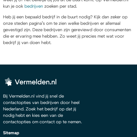
kun je ook
bedrijven
zoeken per stad.
Heb jij een bepaald bedrijf in de buurt nodig? Kijk dan zeker op
onze steden pagina’s om te zien welke bedrijven er allemaal
gevestigd zijn. Deze bedrijven zijn gereviewd door consumenten
die er ervaring mee hebben. Zo weet jij precies met wat voor
bedrijf jij van doen hebt.
Bij Vermelden.nl vind jij snel de
contactopties van bedrijven door heel
Nederland. Zoek het bedrijf op dat jij
nodig hebt en kies een van de
contactopties om contact op te nemen.
Sitemap