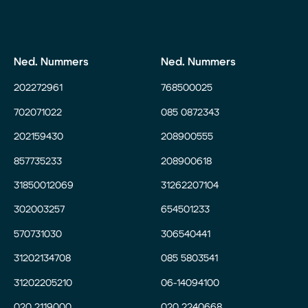
Ned. Nummers
Ned. Nummers
202272961
768500025
702071022
085 0872343
202159430
208900555
857735233
208900618
31850012069
31262207104
302003257
654501233
570731030
306540441
31202134708
085 5803541
31202205210
06-14094100
020 2119000
020 2240668