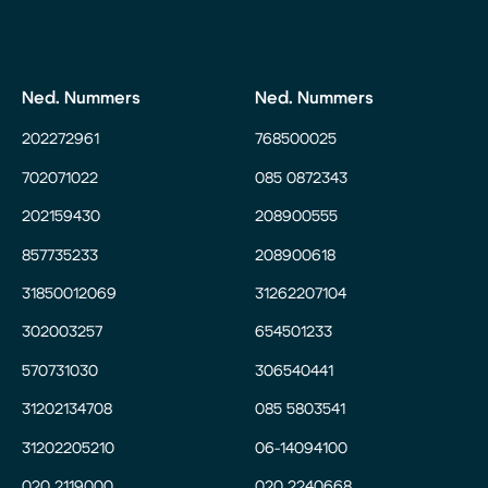
Ned. Nummers
Ned. Nummers
202272961
768500025
702071022
085 0872343
202159430
208900555
857735233
208900618
31850012069
31262207104
302003257
654501233
570731030
306540441
31202134708
085 5803541
31202205210
06-14094100
020 2119000
020 2240668