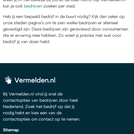
kun je ook
bedrijven
zoeken per stad.
Heb jij een bepaald bedrijf in de buurt nodig? Kijk dan zeker op
onze steden pagina’s om te zien welke bedrijven er allemaal
gevestigd zijn. Deze bedrijven zijn gereviewd door consumenten
die er ervaring mee hebben. Zo weet jij precies met wat voor
bedrijf jij van doen hebt.
Bij Vermelden.nl vind jij snel de
contactopties van bedrijven door heel
Nederland. Zoek het bedrijf op dat jij
nodig hebt en kies een van de
contactopties om contact op te nemen.
Sitemap