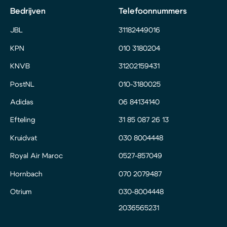
Bedrijven
Telefoonnummers
JBL
31182449016
KPN
010 3180204
KNVB
31202159431
PostNL
010-3180025
Adidas
06 84134140
Efteling
31 85 087 26 13
Kruidvat
030 8004448
Royal Air Maroc
0527-857049
Hornbach
070 2079487
Otrium
030-8004448
2036565231