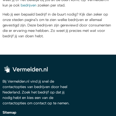
kun je ook
bedrijven
zoeken per stad.
Heb jij een bepaald bedrijf in de buurt nodig? Kijk dan zeker op
onze steden pagina’s om te zien welke bedrijven er allemaal
gevestigd zijn. Deze bedrijven zijn gereviewd door consumenten
die er ervaring mee hebben. Zo weet jij precies met wat voor
bedrijf jij van doen hebt.
Bij Vermelden.nl vind jij snel de
contactopties van bedrijven door heel
Nederland. Zoek het bedrijf op dat jij
nodig hebt en kies een van de
contactopties om contact op te nemen.
Sitemap