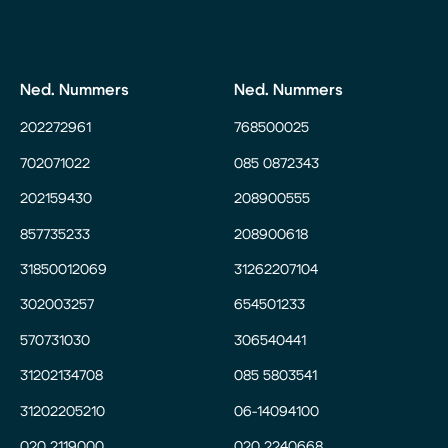
Ned. Nummers
Ned. Nummers
202272961
768500025
702071022
085 0872343
202159430
208900555
857735233
208900618
31850012069
31262207104
302003257
654501233
570731030
306540441
31202134708
085 5803541
31202205210
06-14094100
020 2119000
020 2240668