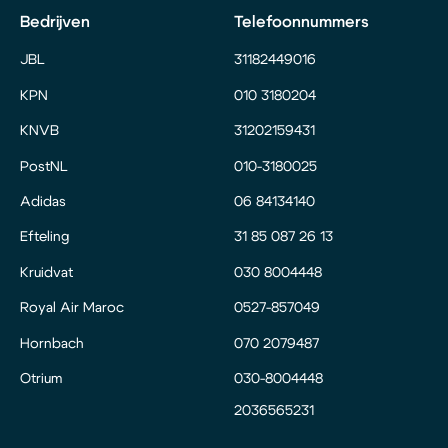
Bedrijven
Telefoonnummers
JBL
31182449016
KPN
010 3180204
KNVB
31202159431
PostNL
010-3180025
Adidas
06 84134140
Efteling
31 85 087 26 13
Kruidvat
030 8004448
Royal Air Maroc
0527-857049
Hornbach
070 2079487
Otrium
030-8004448
2036565231