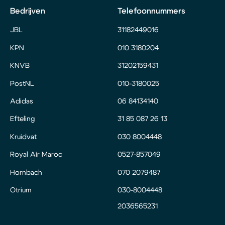
Bedrijven
Telefoonnummers
JBL
31182449016
KPN
010 3180204
KNVB
31202159431
PostNL
010-3180025
Adidas
06 84134140
Efteling
31 85 087 26 13
Kruidvat
030 8004448
Royal Air Maroc
0527-857049
Hornbach
070 2079487
Otrium
030-8004448
2036565231