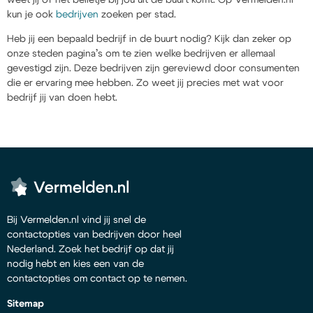
kun je ook
bedrijven
zoeken per stad.
Heb jij een bepaald bedrijf in de buurt nodig? Kijk dan zeker op
onze steden pagina’s om te zien welke bedrijven er allemaal
gevestigd zijn. Deze bedrijven zijn gereviewd door consumenten
die er ervaring mee hebben. Zo weet jij precies met wat voor
bedrijf jij van doen hebt.
Bij Vermelden.nl vind jij snel de
contactopties van bedrijven door heel
Nederland. Zoek het bedrijf op dat jij
nodig hebt en kies een van de
contactopties om contact op te nemen.
Sitemap