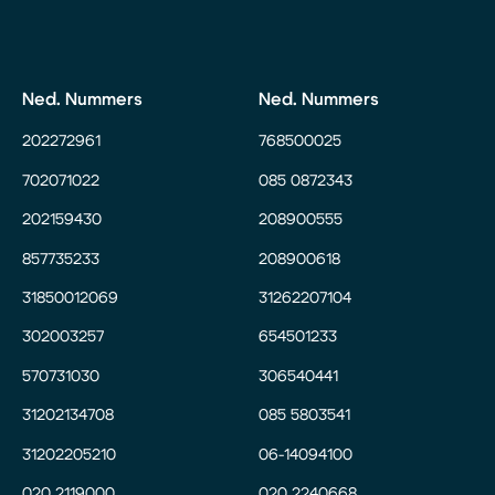
Ned. Nummers
Ned. Nummers
202272961
768500025
702071022
085 0872343
202159430
208900555
857735233
208900618
31850012069
31262207104
302003257
654501233
570731030
306540441
31202134708
085 5803541
31202205210
06-14094100
020 2119000
020 2240668