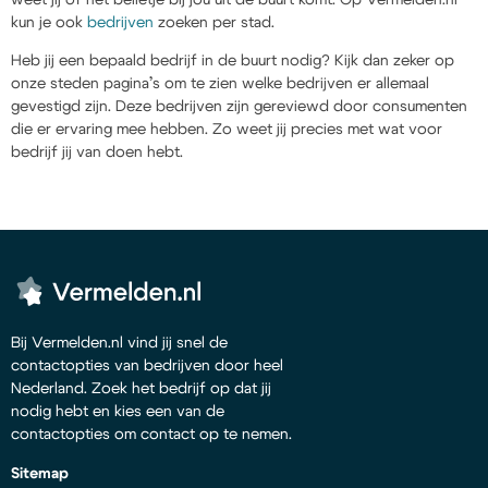
kun je ook
bedrijven
zoeken per stad.
Heb jij een bepaald bedrijf in de buurt nodig? Kijk dan zeker op
onze steden pagina’s om te zien welke bedrijven er allemaal
gevestigd zijn. Deze bedrijven zijn gereviewd door consumenten
die er ervaring mee hebben. Zo weet jij precies met wat voor
bedrijf jij van doen hebt.
Bij Vermelden.nl vind jij snel de
contactopties van bedrijven door heel
Nederland. Zoek het bedrijf op dat jij
nodig hebt en kies een van de
contactopties om contact op te nemen.
Sitemap