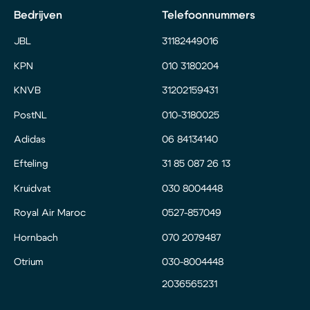
Bedrijven
Telefoonnummers
JBL
31182449016
KPN
010 3180204
KNVB
31202159431
PostNL
010-3180025
Adidas
06 84134140
Efteling
31 85 087 26 13
Kruidvat
030 8004448
Royal Air Maroc
0527-857049
Hornbach
070 2079487
Otrium
030-8004448
2036565231