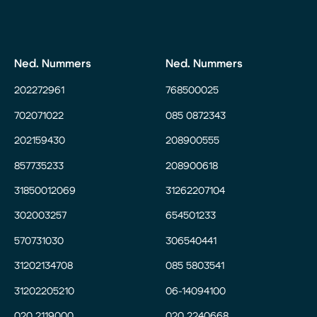
Ned. Nummers
Ned. Nummers
202272961
768500025
702071022
085 0872343
202159430
208900555
857735233
208900618
31850012069
31262207104
302003257
654501233
570731030
306540441
31202134708
085 5803541
31202205210
06-14094100
020 2119000
020 2240668