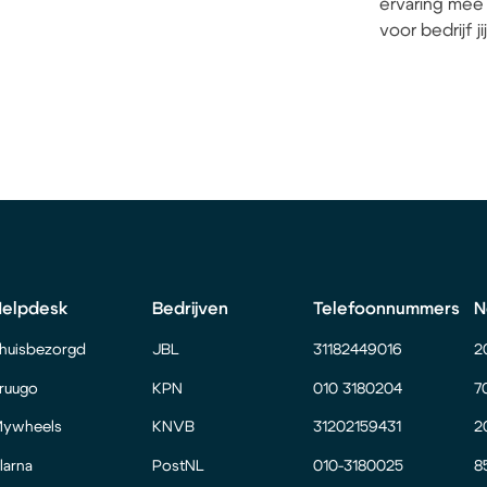
ervaring mee 
voor bedrijf j
Helpdesk
Bedrijven
Telefoonnummers
N
huisbezorgd
JBL
31182449016
2
ruugo
KPN
010 3180204
7
ywheels
KNVB
31202159431
2
larna
PostNL
010-3180025
8