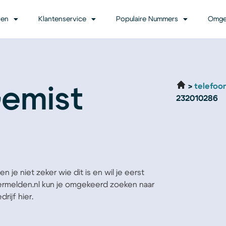
ven
Klantenservice
Populaire Nummers
Omge
telefoo
Gemist
232010286
 je niet zeker wie dit is en wil je eerst
Vermelden.nl kun je omgekeerd zoeken naar
rijf hier.