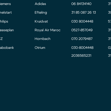
iemens
Adidas
06 84134140
3
nelstart
Efteling
31 85 087 26 13
3
hilips
Kruidvat
030 8004448
5
easeplan
Royal Air Maroc
0527-857049
3
CZ
Hornbach
070 2079487
3
abobank
Otrium
030-8004448
0
2036565231
3