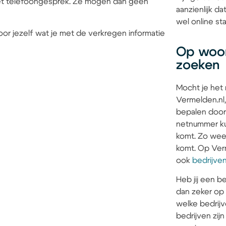
 het telefoongesprek. Ze mogen dan geen
aanzienlijk d
wel online sta
or jezelf wat je met de verkregen informatie
Op woon
zoeken
Mocht je het
Vermelden.nl,
bepalen door
netnummer kun
komt. Zo weet 
komt. Op Verm
ook
bedrijve
Heb jij een be
dan zeker op
welke bedrijv
bedrijven zi