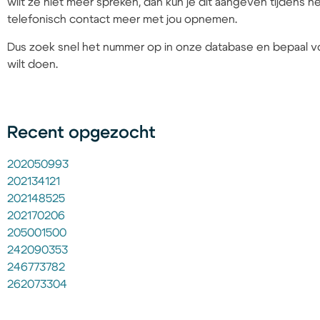
wilt ze niet meer spreken, dan kun je dit aangeven tijdens
telefonisch contact meer met jou opnemen.
Dus zoek snel het nummer op in onze database en bepaal vo
wilt doen.
Recent opgezocht
202050993
202134121
202148525
202170206
205001500
242090353
246773782
262073304