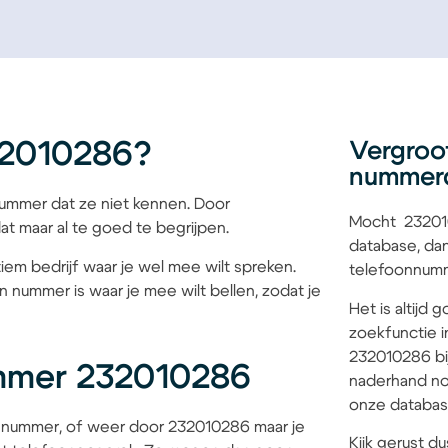
32010286?
Vergroo
nummer
mmer dat ze niet kennen. Door
Mocht 232010
at maar al te goed te begrijpen.
database, dan
iem bedrijf waar je wel mee wilt spreken.
telefoonnumme
 nummer is waar je mee wilt bellen, zodat je
Het is altijd
zoekfunctie i
232010286 bij
mmer 232010286
naderhand no
onze database
 nummer, of weer door 232010286 maar je
Kijk gerust du