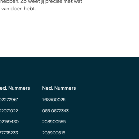
hebben. Zo weet jij precies met wat
ij van doen hebt.
ed. Nummers
Ned. Nummers
02272961
768500025
02071022
085 0872343
02159430
208900555
57735233
208900618