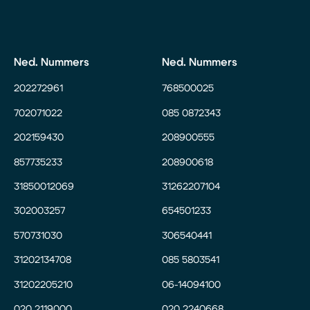
Ned. Nummers
Ned. Nummers
202272961
768500025
702071022
085 0872343
202159430
208900555
857735233
208900618
31850012069
31262207104
302003257
654501233
570731030
306540441
31202134708
085 5803541
31202205210
06-14094100
020 2119000
020 2240668