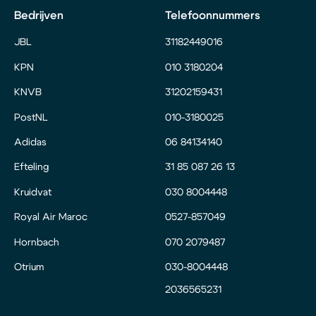
Bedrijven
Telefoonnummers
JBL
31182449016
KPN
010 3180204
KNVB
31202159431
PostNL
010-3180025
Adidas
06 84134140
Efteling
31 85 087 26 13
Kruidvat
030 8004448
Royal Air Maroc
0527-857049
Hornbach
070 2079487
Otrium
030-8004448
2036565231