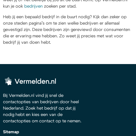
kun je ook
bedrijven
zoeken per stad.
Heb jij een bepaald bedrijf in de buurt nodig? Kijk dan zeker op
onze steden pagina’s om te zien welke bedrijven er allemaal
gevestigd zijn. Deze bedrijven zijn gereviewd door consumenten
die er ervaring mee hebben. Zo weet jij precies met wat voor
bedrijf jij van doen hebt.
Bij Vermelden.nl vind jij snel de
contactopties van bedrijven door heel
Nederland. Zoek het bedrijf op dat jij
nodig hebt en kies een van de
contactopties om contact op te nemen.
Sitemap