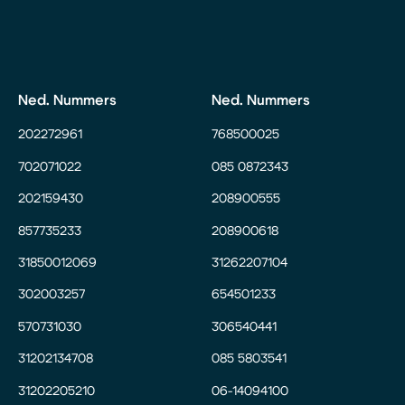
Ned. Nummers
Ned. Nummers
202272961
768500025
702071022
085 0872343
202159430
208900555
857735233
208900618
31850012069
31262207104
302003257
654501233
570731030
306540441
31202134708
085 5803541
31202205210
06-14094100