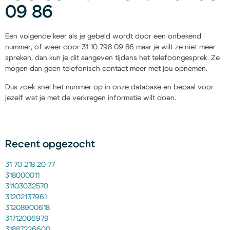
09 86
Een volgende keer als je gebeld wordt door een onbekend
nummer, of weer door 31 10 798 09 86 maar je wilt ze niet meer
spreken, dan kun je dit aangeven tijdens het telefoongesprek. Ze
mogen dan geen telefonisch contact meer met jou opnemen.
Dus zoek snel het nummer op in onze database en bepaal voor
jezelf wat je met de verkregen informatie wilt doen.
Recent opgezocht
31 70 218 20 77
318000011
31103032570
31202137961
31208900618
31712006979
31887226600