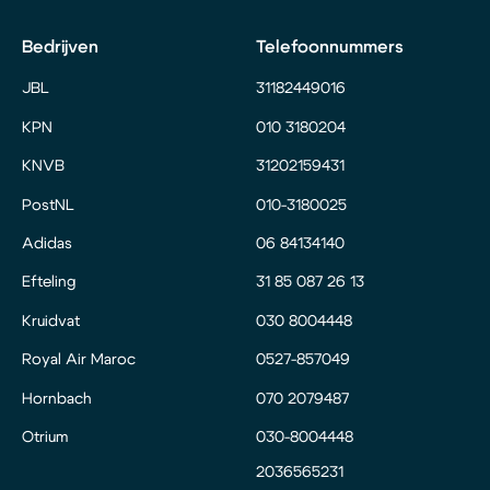
Bedrijven
Telefoonnummers
JBL
31182449016
KPN
010 3180204
KNVB
31202159431
PostNL
010-3180025
Adidas
06 84134140
Efteling
31 85 087 26 13
Kruidvat
030 8004448
Royal Air Maroc
0527-857049
Hornbach
070 2079487
Otrium
030-8004448
2036565231