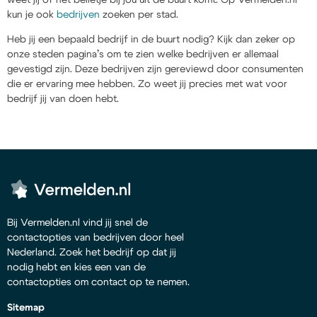
kun je ook
bedrijven
zoeken per stad.
Heb jij een bepaald bedrijf in de buurt nodig? Kijk dan zeker op
onze steden pagina’s om te zien welke bedrijven er allemaal
gevestigd zijn. Deze bedrijven zijn gereviewd door consumenten
die er ervaring mee hebben. Zo weet jij precies met wat voor
bedrijf jij van doen hebt.
Bij Vermelden.nl vind jij snel de
contactopties van bedrijven door heel
Nederland. Zoek het bedrijf op dat jij
nodig hebt en kies een van de
contactopties om contact op te nemen.
Sitemap