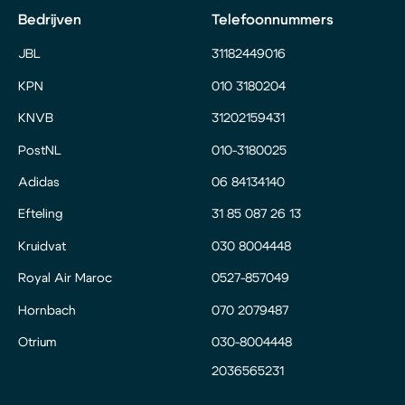
Bedrijven
Telefoonnummers
JBL
31182449016
KPN
010 3180204
KNVB
31202159431
PostNL
010-3180025
Adidas
06 84134140
Efteling
31 85 087 26 13
Kruidvat
030 8004448
Royal Air Maroc
0527-857049
Hornbach
070 2079487
Otrium
030-8004448
2036565231