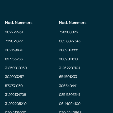
Ned. Nummers
Ned. Nummers
202272961
768500025
702071022
085 0872343
202159430
208900555
857735233
208900618
31850012069
31262207104
302003257
654501233
570731030
306540441
31202134708
085 5803541
31202205210
06-14094100
020 2119000
020 2240668