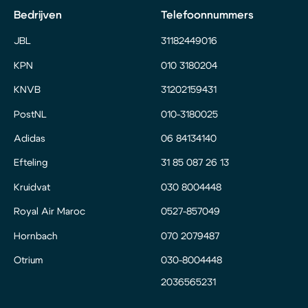
Bedrijven
Telefoonnummers
JBL
31182449016
KPN
010 3180204
KNVB
31202159431
PostNL
010-3180025
Adidas
06 84134140
Efteling
31 85 087 26 13
Kruidvat
030 8004448
Royal Air Maroc
0527-857049
Hornbach
070 2079487
Otrium
030-8004448
2036565231