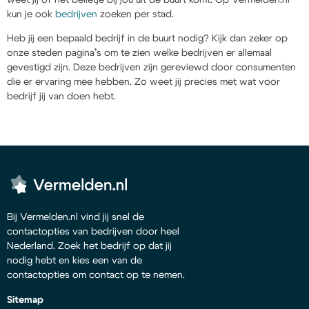
kun je ook
bedrijven
zoeken per stad.
Heb jij een bepaald bedrijf in de buurt nodig? Kijk dan zeker op
onze steden pagina’s om te zien welke bedrijven er allemaal
gevestigd zijn. Deze bedrijven zijn gereviewd door consumenten
die er ervaring mee hebben. Zo weet jij precies met wat voor
bedrijf jij van doen hebt.
Bij Vermelden.nl vind jij snel de
contactopties van bedrijven door heel
Nederland. Zoek het bedrijf op dat jij
nodig hebt en kies een van de
contactopties om contact op te nemen.
Sitemap