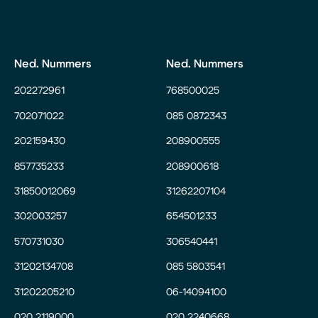
Ned. Nummers
Ned. Nummers
202272961
768500025
702071022
085 0872343
202159430
208900555
857735233
208900618
31850012069
31262207104
302003257
654501233
570731030
306540441
31202134708
085 5803541
31202205210
06-14094100
020 2119000
020 2240668