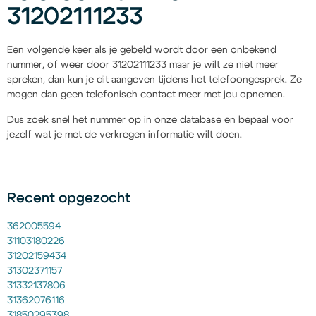
31202111233
Een volgende keer als je gebeld wordt door een onbekend
nummer, of weer door 31202111233 maar je wilt ze niet meer
spreken, dan kun je dit aangeven tijdens het telefoongesprek. Ze
mogen dan geen telefonisch contact meer met jou opnemen.
Dus zoek snel het nummer op in onze database en bepaal voor
jezelf wat je met de verkregen informatie wilt doen.
Recent opgezocht
362005594
31103180226
31202159434
31302371157
31332137806
31362076116
31850295398