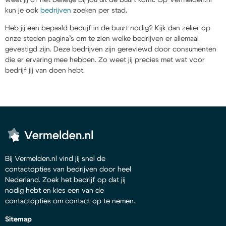
kun je ook
bedrijven
zoeken per stad.
Heb jij een bepaald bedrijf in de buurt nodig? Kijk dan zeker op
onze steden pagina’s om te zien welke bedrijven er allemaal
gevestigd zijn. Deze bedrijven zijn gereviewd door consumenten
die er ervaring mee hebben. Zo weet jij precies met wat voor
bedrijf jij van doen hebt.
Bij Vermelden.nl vind jij snel de
contactopties van bedrijven door heel
Nederland. Zoek het bedrijf op dat jij
nodig hebt en kies een van de
contactopties om contact op te nemen.
Sitemap