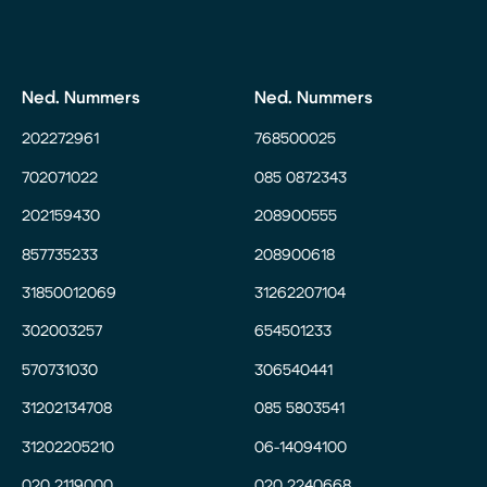
Ned. Nummers
Ned. Nummers
202272961
768500025
702071022
085 0872343
202159430
208900555
857735233
208900618
31850012069
31262207104
302003257
654501233
570731030
306540441
31202134708
085 5803541
31202205210
06-14094100
020 2119000
020 2240668