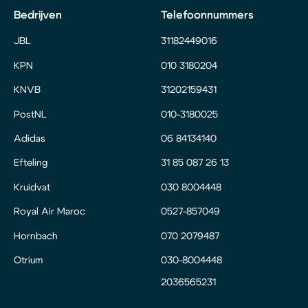
Bedrijven
Telefoonnummers
JBL
31182449016
KPN
010 3180204
KNVB
31202159431
PostNL
010-3180025
Adidas
06 84134140
Efteling
31 85 087 26 13
Kruidvat
030 8004448
Royal Air Maroc
0527-857049
Hornbach
070 2079487
Otrium
030-8004448
2036565231