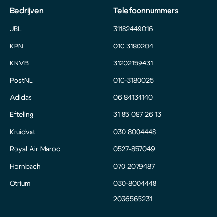
Bedrijven
Telefoonnummers
JBL
31182449016
KPN
010 3180204
KNVB
31202159431
PostNL
010-3180025
Adidas
06 84134140
Efteling
31 85 087 26 13
Kruidvat
030 8004448
Royal Air Maroc
0527-857049
Hornbach
070 2079487
Otrium
030-8004448
2036565231