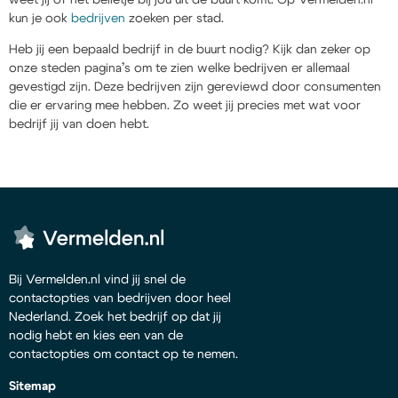
kun je ook
bedrijven
zoeken per stad.
Heb jij een bepaald bedrijf in de buurt nodig? Kijk dan zeker op
onze steden pagina’s om te zien welke bedrijven er allemaal
gevestigd zijn. Deze bedrijven zijn gereviewd door consumenten
die er ervaring mee hebben. Zo weet jij precies met wat voor
bedrijf jij van doen hebt.
Bij Vermelden.nl vind jij snel de
contactopties van bedrijven door heel
Nederland. Zoek het bedrijf op dat jij
nodig hebt en kies een van de
contactopties om contact op te nemen.
Sitemap