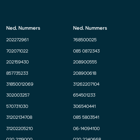
Ned. Nummers
Ned. Nummers
202272961
768500025
702071022
085 0872343
202159430
208900555
857735233
208900618
31850012069
31262207104
302003257
654501233
570731030
306540441
31202134708
085 5803541
31202205210
06-14094100
020 2119000
020 2240668