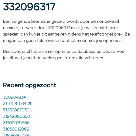
332096317
Een volgende keer als je gebeld wordt door een onbekend
nummer, of weer door 332096317 maar je wilt ze niet meer
spreken, dan kun je dit aangeven tijdens het telefoongesprek. Ze
mogen dan geen telefonisch contact meer met jou opnemen.
Dus zoek snel het nummer op in onze database en bepaal voor
jezelf wat je met de verkregen informatie wilt doen.
Recent opgezocht
308904834
31 73 751 64 25
31232087030
31242090350
31702079366
31850012069
31858883089