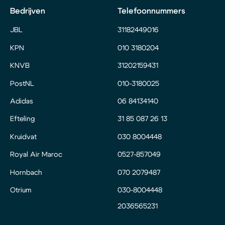
Bedrijven
Telefoonnummers
JBL
31182449016
KPN
010 3180204
KNVB
31202159431
PostNL
010-3180025
Adidas
06 84134140
Efteling
31 85 087 26 13
Kruidvat
030 8004448
Royal Air Maroc
0527-857049
Hornbach
070 2079487
Otrium
030-8004448
2036565231