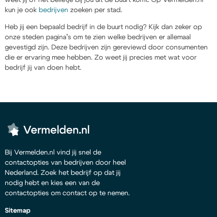
kun je ook
bedrijven
zoeken per stad.
Heb jij een bepaald bedrijf in de buurt nodig? Kijk dan zeker op
onze steden pagina’s om te zien welke bedrijven er allemaal
gevestigd zijn. Deze bedrijven zijn gereviewd door consumenten
die er ervaring mee hebben. Zo weet jij precies met wat voor
bedrijf jij van doen hebt.
Bij Vermelden.nl vind jij snel de
contactopties van bedrijven door heel
Nederland. Zoek het bedrijf op dat jij
nodig hebt en kies een van de
contactopties om contact op te nemen.
Sitemap