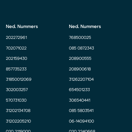
Ned. Nummers
Ned. Nummers
202272961
768500025
702071022
085 0872343
202159430
208900555
857735233
208900618
31850012069
31262207104
302003257
654501233
570731030
306540441
31202134708
085 5803541
31202205210
06-14094100
020 2119000
020 2240668