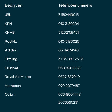
Bedrijven
Telefoonnummers
JBL
31182449016
KPN
010 3180204
KNVB
31202159431
PostNL
010-3180025
Adidas
06 84134140
Efteling
31 85 087 26 13
Kruidvat
030 8004448
Royal Air Maroc
0527-857049
Hornbach
070 2079487
Otrium
030-8004448
2036565231