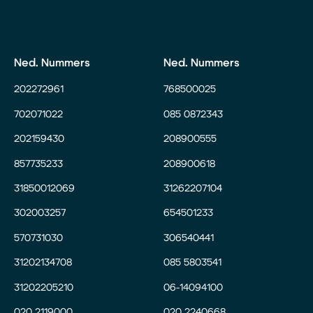
Ned. Nummers
Ned. Nummers
202272961
768500025
702071022
085 0872343
202159430
208900555
857735233
208900618
31850012069
31262207104
302003257
654501233
570731030
306540441
31202134708
085 5803541
31202205210
06-14094100
020 2119000
020 2240668