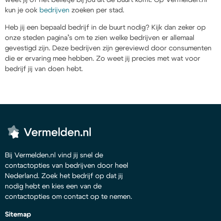
kun je ook
bedrijven
zoeken per stad.
Heb jij een bepaald bedrijf in de buurt nodig? Kijk dan zeker op
onze steden pagina’s om te zien welke bedrijven er allemaal
gevestigd zijn. Deze bedrijven zijn gereviewd door consumenten
die er ervaring mee hebben. Zo weet jij precies met wat voor
bedrijf jij van doen hebt.
Bij Vermelden.nl vind jij snel de
contactopties van bedrijven door heel
Nederland. Zoek het bedrijf op dat jij
nodig hebt en kies een van de
contactopties om contact op te nemen.
Sitemap