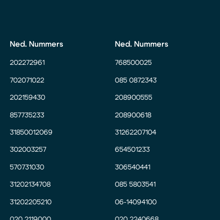
Ned. Nummers
Ned. Nummers
202272961
768500025
702071022
085 0872343
202159430
208900555
857735233
208900618
31850012069
31262207104
302003257
654501233
570731030
306540441
31202134708
085 5803541
31202205210
06-14094100
020 2119000
020 2240668