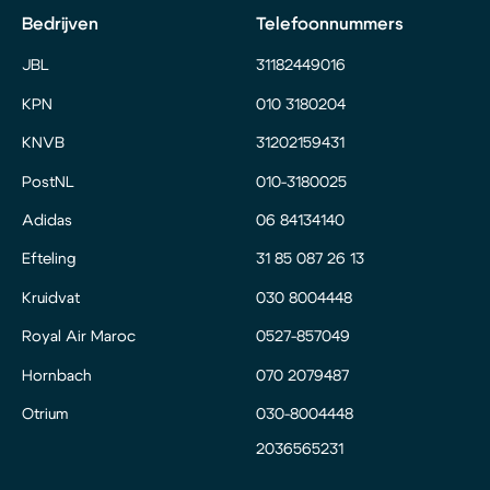
Bedrijven
Telefoonnummers
JBL
31182449016
KPN
010 3180204
KNVB
31202159431
PostNL
010-3180025
Adidas
06 84134140
Efteling
31 85 087 26 13
Kruidvat
030 8004448
Royal Air Maroc
0527-857049
Hornbach
070 2079487
Otrium
030-8004448
2036565231