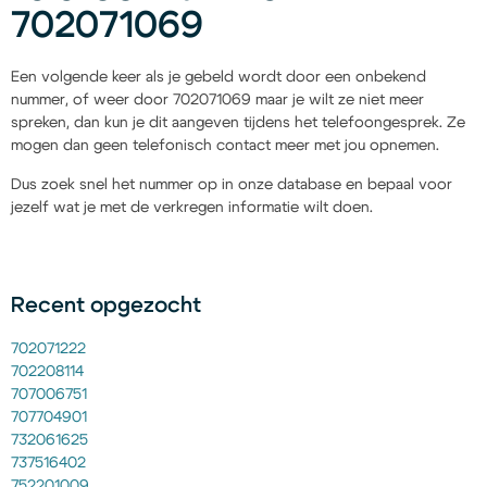
702071069
Een volgende keer als je gebeld wordt door een onbekend
nummer, of weer door 702071069 maar je wilt ze niet meer
spreken, dan kun je dit aangeven tijdens het telefoongesprek. Ze
mogen dan geen telefonisch contact meer met jou opnemen.
Dus zoek snel het nummer op in onze database en bepaal voor
jezelf wat je met de verkregen informatie wilt doen.
Recent opgezocht
702071222
702208114
707006751
707704901
732061625
737516402
752201009