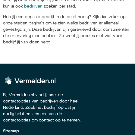
kun je ook
bedrijven
zoeken per stad.
Heb jij een bepaald bedrijf in de buurt nodig? Kijk dan zeker op
onze steden pagina’s om te zien welke bedrijven er allemaal
gevestigd zijn. Deze bedrijven zijn gereviewd door consumenten
die er ervaring mee hebben. Zo weet jij precies met wat voor
bedrijf jij van doen hebt.
Bij Vermelden.nl vind jij snel de
contactopties van bedrijven door heel
Nederland. Zoek het bedrijf op dat jij
nodig hebt en kies een van de
contactopties om contact op te nemen.
Sitemap