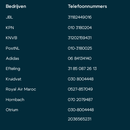
Bedrijven
Telefoonnummers
JBL
31182449016
KPN
010 3180204
KNVB
31202159431
PostNL
010-3180025
Adidas
06 84134140
Efteling
31 85 087 26 13
Kruidvat
030 8004448
Royal Air Maroc
0527-857049
Hornbach
070 2079487
Otrium
030-8004448
2036565231