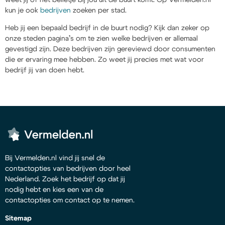
kun je ook
bedrijven
zoeken per stad.
Heb jij een bepaald bedrijf in de buurt nodig? Kijk dan zeker op
onze steden pagina’s om te zien welke bedrijven er allemaal
gevestigd zijn. Deze bedrijven zijn gereviewd door consumenten
die er ervaring mee hebben. Zo weet jij precies met wat voor
bedrijf jij van doen hebt.
Bij Vermelden.nl vind jij snel de
contactopties van bedrijven door heel
Nederland. Zoek het bedrijf op dat jij
nodig hebt en kies een van de
contactopties om contact op te nemen.
Sitemap