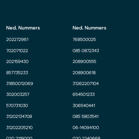
Ned. Nummers
Ned. Nummers
202272961
768500025
702071022
085 0872343
202159430
208900555
857735233
208900618
31850012069
31262207104
302003257
654501233
570731030
306540441
31202134708
085 5803541
31202205210
06-14094100
020 2119000
020 2240668