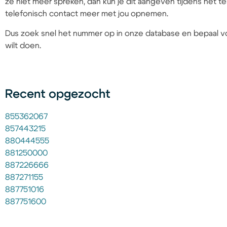
ze niet meer spreken, dan kun je dit aangeven tijdens het
telefonisch contact meer met jou opnemen.
Dus zoek snel het nummer op in onze database en bepaal vo
wilt doen.
Recent opgezocht
855362067
857443215
880444555
881250000
887226666
887271155
887751016
887751600