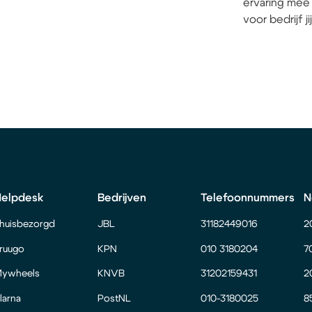
ervaring mee 
voor bedrijf j
Helpdesk
Bedrijven
Telefoonnummers
N
huisbezorgd
JBL
31182449016
2
ruugo
KPN
010 3180204
7
ywheels
KNVB
31202159431
2
larna
PostNL
010-3180025
8