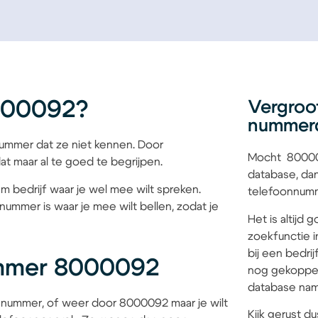
000092?
Vergroo
nummer
mmer dat ze niet kennen. Door
Mocht 800009
at maar al te goed te begrijpen.
database, dan
m bedrijf waar je wel mee wilt spreken.
telefoonnumme
nummer is waar je mee wilt bellen, zodat je
Het is altijd
zoekfunctie i
bij een bedri
ummer 8000092
nog gekoppel
database name
 nummer, of weer door 8000092 maar je wilt
Kijk gerust du