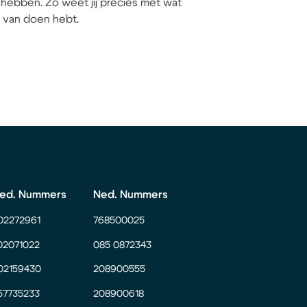
hebben. Zo weet jij precies met wat
ij van doen hebt.
ed. Nummers
Ned. Nummers
02272961
768500025
02071022
085 0872343
02159430
208900555
57735233
208900618