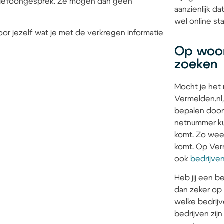
 telefoongesprek. Ze mogen dan geen
aanzienlijk 
wel online sta
or jezelf wat je met de verkregen informatie
Op woon
zoeken
Mocht je het
Vermelden.nl,
bepalen door
netnummer kun
komt. Zo weet 
komt. Op Verm
ook
bedrijve
Heb jij een be
dan zeker op
welke bedrijv
bedrijven zi