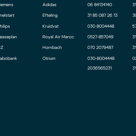
iemens
Adidas
06 84134140
3
nelstart
Efteling
31 85 087 26 13
3
hilips
Kruidvat
030 8004448
5
easeplan
Royal Air Maroc
0527-857049
3
CZ
Hornbach
070 2079487
3
abobank
Otrium
030-8004448
0
2036565231
3