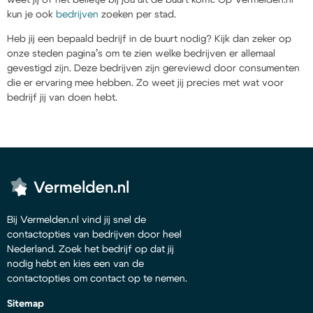
kun je ook
bedrijven
zoeken per stad.
Heb jij een bepaald bedrijf in de buurt nodig? Kijk dan zeker op
onze steden pagina’s om te zien welke bedrijven er allemaal
gevestigd zijn. Deze bedrijven zijn gereviewd door consumenten
die er ervaring mee hebben. Zo weet jij precies met wat voor
bedrijf jij van doen hebt.
Bij Vermelden.nl vind jij snel de
contactopties van bedrijven door heel
Nederland. Zoek het bedrijf op dat jij
nodig hebt en kies een van de
contactopties om contact op te nemen.
Sitemap