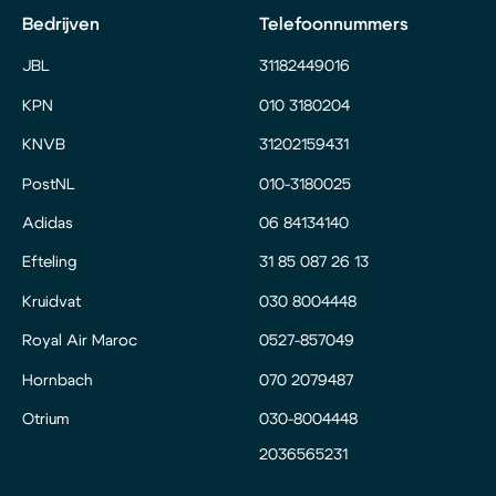
Bedrijven
Telefoonnummers
JBL
31182449016
KPN
010 3180204
KNVB
31202159431
PostNL
010-3180025
Adidas
06 84134140
Efteling
31 85 087 26 13
Kruidvat
030 8004448
Royal Air Maroc
0527-857049
Hornbach
070 2079487
Otrium
030-8004448
2036565231