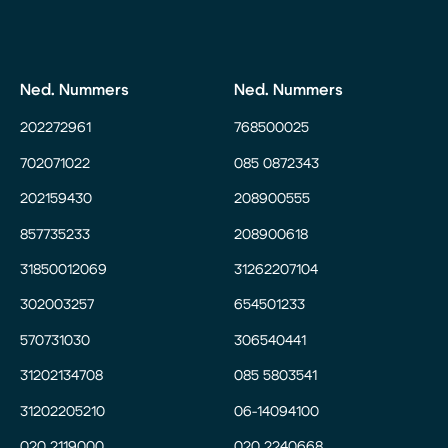
Ned. Nummers
Ned. Nummers
202272961
768500025
702071022
085 0872343
202159430
208900555
857735233
208900618
31850012069
31262207104
302003257
654501233
570731030
306540441
31202134708
085 5803541
31202205210
06-14094100
020 2119000
020 2240668