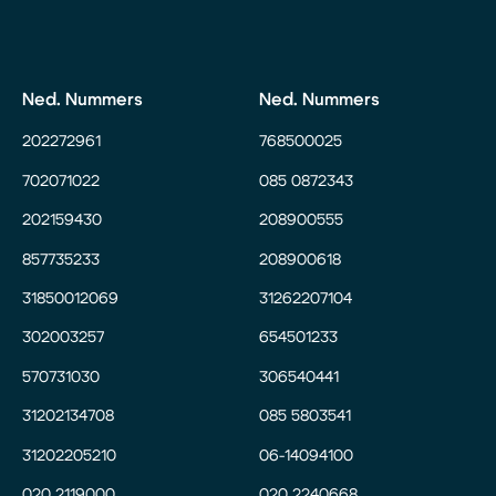
Ned. Nummers
Ned. Nummers
202272961
768500025
702071022
085 0872343
202159430
208900555
857735233
208900618
31850012069
31262207104
302003257
654501233
570731030
306540441
31202134708
085 5803541
31202205210
06-14094100
020 2119000
020 2240668