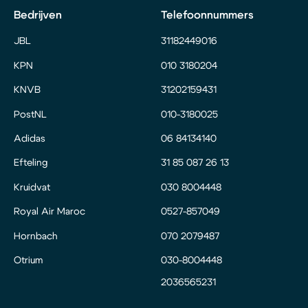
Bedrijven
Telefoonnummers
JBL
31182449016
KPN
010 3180204
KNVB
31202159431
PostNL
010-3180025
Adidas
06 84134140
Efteling
31 85 087 26 13
Kruidvat
030 8004448
Royal Air Maroc
0527-857049
Hornbach
070 2079487
Otrium
030-8004448
2036565231