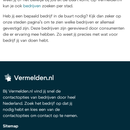
kun je ook
bedrijven
zoeken per stad.
Heb jij een bepaald bedrijf in de buurt nodig? Kijk dan zeker op
onze steden pagina’s om te zien welke bedrijven er allemaal
gevestigd zijn. Deze bedrijven zijn gereviewd door consumenten
die er ervaring mee hebben. Zo weet jij precies met wat voor
bedrijf jij van doen hebt.
Bij Vermelden.nl vind jij snel de
contactopties van bedrijven door heel
Nederland. Zoek het bedrijf op dat jij
nodig hebt en kies een van de
contactopties om contact op te nemen.
Sitemap