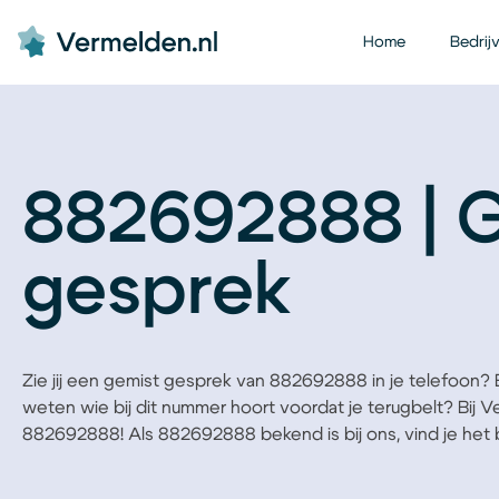
Home
Bedrij
882692888 | 
gesprek
Zie jij een gemist gesprek van 882692888 in je telefoon? Ben
weten wie bij dit nummer hoort voordat je terugbelt? Bij 
882692888! Als 882692888 bekend is bij ons, vind je het be