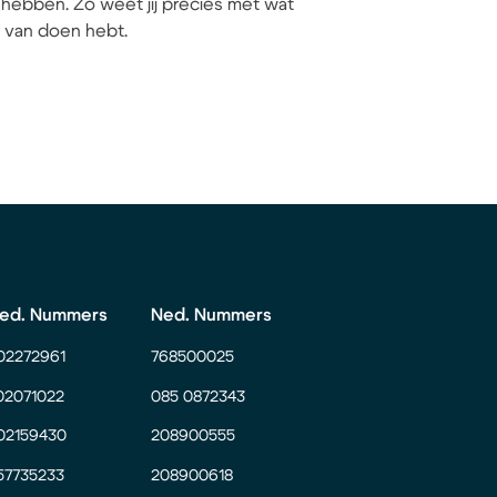
hebben. Zo weet jij precies met wat
ij van doen hebt.
ed. Nummers
Ned. Nummers
02272961
768500025
02071022
085 0872343
02159430
208900555
57735233
208900618