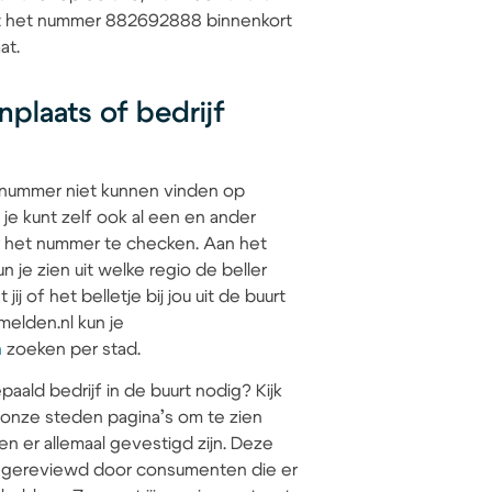
dat het nummer 882692888 binnenkort
at.
plaats of bedrijf
 nummer niet kunnen vinden op
 je kunt zelf ook al een en ander
 het nummer te checken. Aan het
 je zien uit welke regio de beller
jij of het belletje bij jou uit de buurt
elden.nl kun je
n
zoeken per stad.
paald bedrijf in de buurt nodig? Kijk
 onze steden pagina’s om te zien
en er allemaal gevestigd zijn. Deze
jn gereviewd door consumenten die er