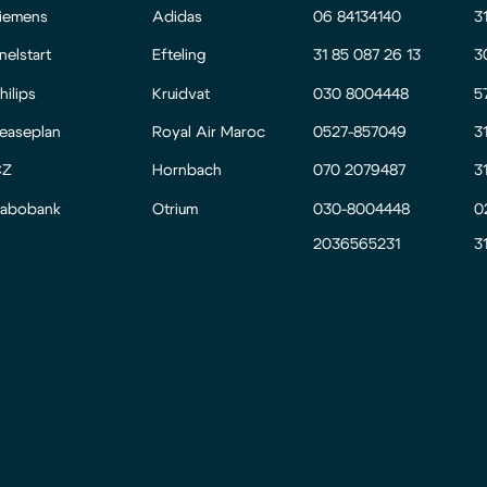
iemens
Adidas
06 84134140
3
nelstart
Efteling
31 85 087 26 13
3
hilips
Kruidvat
030 8004448
5
easeplan
Royal Air Maroc
0527-857049
3
CZ
Hornbach
070 2079487
3
abobank
Otrium
030-8004448
0
2036565231
3