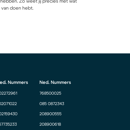
hebben. Zo weet jij precies met wat
ij van doen hebt.
ed. Nummers
Ned. Nummers
02272961
768500025
02071022
085 0872343
02159430
208900555
57735233
208900618