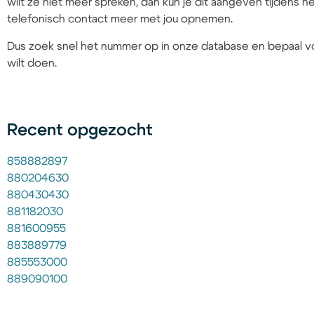
wilt ze niet meer spreken, dan kun je dit aangeven tijdens
telefonisch contact meer met jou opnemen.
Dus zoek snel het nummer op in onze database en bepaal vo
wilt doen.
Recent opgezocht
858882897
880204630
880430430
881182030
881600955
883889779
885553000
889090100