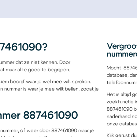
87461090?
Vergroo
nummer
mmer dat ze niet kennen. Door
Mocht 887461
at maar al te goed te begrijpen.
database, dan
iem bedrijf waar je wel mee wilt spreken.
telefoonnumme
n nummer is waar je mee wilt bellen, zodat je
Het is altijd
zoekfunctie i
887461090 bij
mmer 887461090
naderhand no
onze database
 nummer, of weer door 887461090 maar je
Kijk gerust du