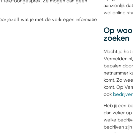
 het telefoongesprek. Ze mogen dan geen
aanzienlijk 
wel online sta
or jezelf wat je met de verkregen informatie
Op woon
zoeken
Mocht je het
Vermelden.nl,
bepalen door
netnummer kun
komt. Zo weet 
komt. Op Verm
ook
bedrijve
Heb jij een be
dan zeker op
welke bedrijv
bedrijven zi