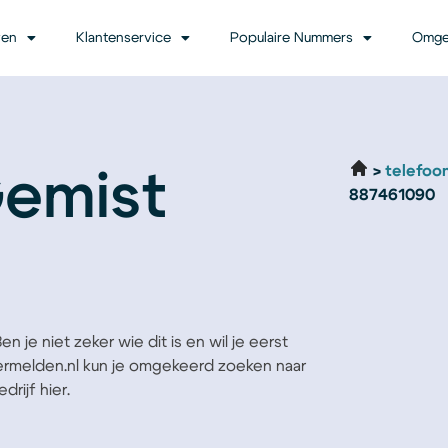
ven
Klantenservice
Populaire Nummers
Omge
telefoo
Gemist
887461090
 je niet zeker wie dit is en wil je eerst
Vermelden.nl kun je omgekeerd zoeken naar
rijf hier.