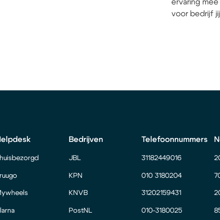
ervaring mee 
voor bedrijf j
Helpdesk
Bedrijven
Telefoonnummers
N
huisbezorgd
JBL
31182449016
2
ruugo
KPN
010 3180204
7
ywheels
KNVB
31202159431
2
larna
PostNL
010-3180025
8