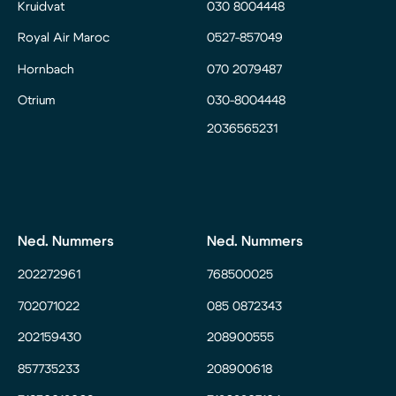
Kruidvat
030 8004448
Royal Air Maroc
0527-857049
Hornbach
070 2079487
Otrium
030-8004448
2036565231
Ned. Nummers
Ned. Nummers
202272961
768500025
702071022
085 0872343
202159430
208900555
857735233
208900618