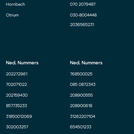
Hornbach
070 2079487
Otrium
030-8004448
2036565231
Ned. Nummers
Ned. Nummers
202272961
768500025
702071022
085 0872343
202159430
208900555
857735233
208900618
31850012069
31262207104
302003257
654501233