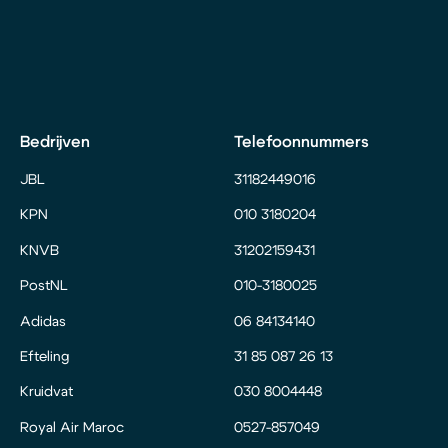
Bedrijven
Telefoonnummers
JBL
31182449016
KPN
010 3180204
KNVB
31202159431
PostNL
010-3180025
Adidas
06 84134140
Efteling
31 85 087 26 13
Kruidvat
030 8004448
Royal Air Maroc
0527-857049