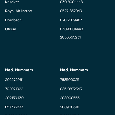
Kruidvat
030 8004448
Royal Air Maroc
0527-857049
Hornbach
070 2079487
Otrium
030-8004448
2036565231
Ned. Nummers
Ned. Nummers
202272961
768500025
702071022
085 0872343
202159430
208900555
857735233
208900618