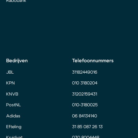
Rabobank
Bedrijven
Telefoonnummers
JBL
31182449016
KPN
010 3180204
KNVB
31202159431
PostNL
010-3180025
Adidas
06 84134140
Efteling
31 85 087 26 13
Kruidvat
030 8004448