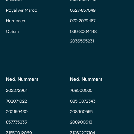
Royal Air Maroc
0527-857049
Hornbach
070 2079487
Otrium
030-8004448
2036565231
Ned. Nummers
Ned. Nummers
202272961
768500025
702071022
085 0872343
202159430
208900555
857735233
208900618
31850012069
31262207104