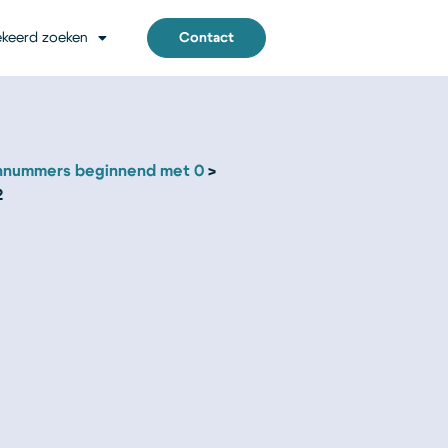
keerd zoeken
Contact
nnummers beginnend met 0
2