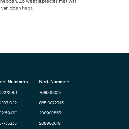
hebben. Zo weet jij precies met wat
ij van doen hebt.
ed. Nummers
Ned. Nummers
02272961
768500025
02071022
085 0872343
02159430
208900555
57735233
208900618