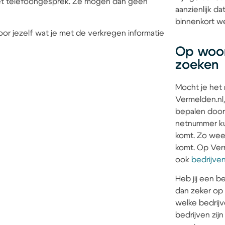
 het telefoongesprek. Ze mogen dan geen
aanzienlijk 
binnenkort we
or jezelf wat je met de verkregen informatie
Op woon
zoeken
Mocht je het
Vermelden.nl,
bepalen door
netnummer kun
komt. Zo weet 
komt. Op Verm
ook
bedrijve
Heb jij een be
dan zeker op
welke bedrijv
bedrijven zi