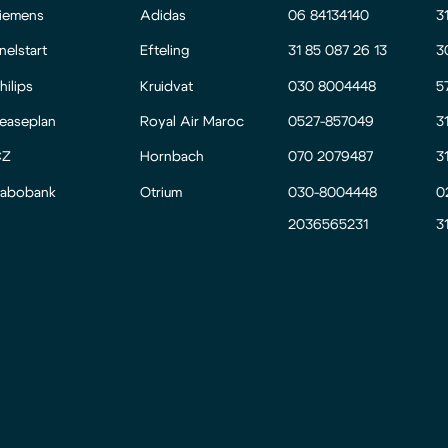
iemens
Adidas
06 84134140
3
nelstart
Efteling
31 85 087 26 13
3
hilips
Kruidvat
030 8004448
5
easeplan
Royal Air Maroc
0527-857049
3
CZ
Hornbach
070 2079487
3
abobank
Otrium
030-8004448
0
2036565231
3