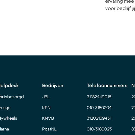
ervaring mee 
voor bedrijf j
Helpdesk
Bedrijven
Telefoonnummers
N
huisbezorgd
JBL
31182449016
2
ruugo
KPN
010 3180204
7
ywheels
KNVB
31202159431
2
larna
PostNL
010-3180025
8