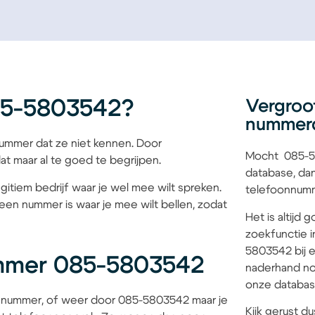
85-5803542?
Vergroo
nummer
mmer dat ze niet kennen. Door
Mocht 085-58
at maar al te goed te begrijpen.
database, dan
gitiem bedrijf waar je wel mee wilt spreken.
telefoonnumme
een nummer is waar je mee wilt bellen, zodat
Het is altijd
zoekfunctie i
5803542 bij e
mmer 085-5803542
naderhand no
onze database
 nummer, of weer door 085-5803542 maar je
Kijk gerust du