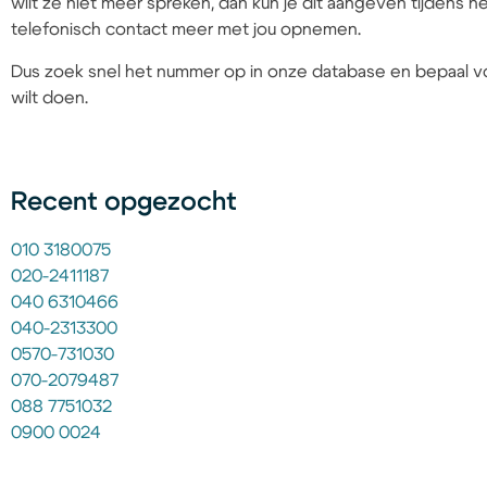
wilt ze niet meer spreken, dan kun je dit aangeven tijdens
telefonisch contact meer met jou opnemen.
Dus zoek snel het nummer op in onze database en bepaal vo
wilt doen.
Recent opgezocht
010 3180075
020-2411187
040 6310466
040-2313300
0570-731030
070-2079487
088 7751032
0900 0024