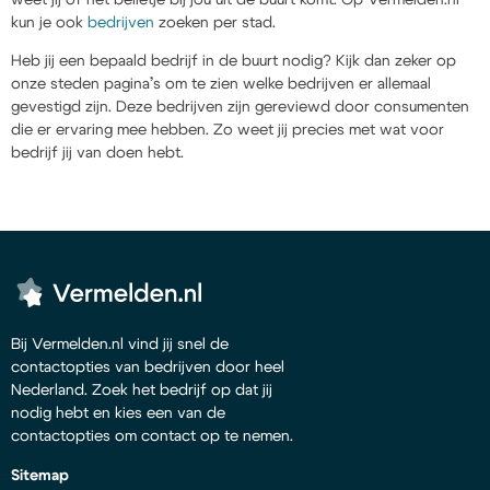
kun je ook
bedrijven
zoeken per stad.
Heb jij een bepaald bedrijf in de buurt nodig? Kijk dan zeker op
onze steden pagina’s om te zien welke bedrijven er allemaal
gevestigd zijn. Deze bedrijven zijn gereviewd door consumenten
die er ervaring mee hebben. Zo weet jij precies met wat voor
bedrijf jij van doen hebt.
Bij Vermelden.nl vind jij snel de
contactopties van bedrijven door heel
Nederland. Zoek het bedrijf op dat jij
nodig hebt en kies een van de
contactopties om contact op te nemen.
Sitemap