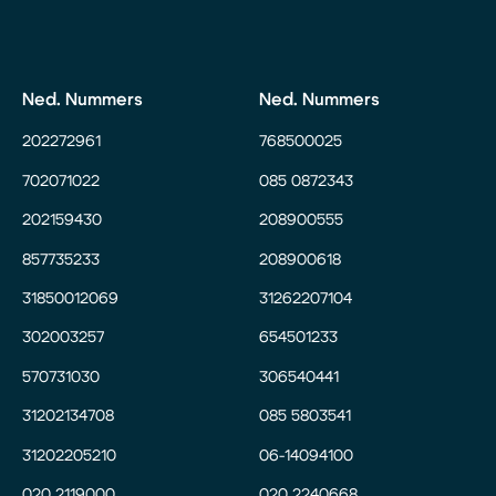
Ned. Nummers
Ned. Nummers
202272961
768500025
702071022
085 0872343
202159430
208900555
857735233
208900618
31850012069
31262207104
302003257
654501233
570731030
306540441
31202134708
085 5803541
31202205210
06-14094100
020 2119000
020 2240668