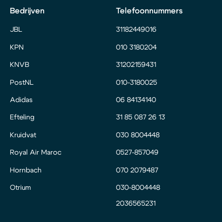
Bedrijven
Telefoonnummers
JBL
31182449016
KPN
010 3180204
KNVB
31202159431
PostNL
010-3180025
Adidas
06 84134140
Efteling
31 85 087 26 13
Kruidvat
030 8004448
Royal Air Maroc
0527-857049
Hornbach
070 2079487
Otrium
030-8004448
2036565231