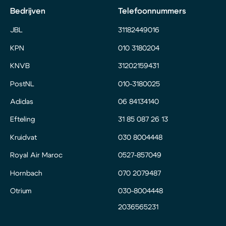
Bedrijven
Telefoonnummers
JBL
31182449016
KPN
010 3180204
KNVB
31202159431
PostNL
010-3180025
Adidas
06 84134140
Efteling
31 85 087 26 13
Kruidvat
030 8004448
Royal Air Maroc
0527-857049
Hornbach
070 2079487
Otrium
030-8004448
2036565231