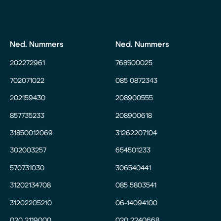
Ned. Nummers
Ned. Nummers
202272961
768500025
702071022
085 0872343
202159430
208900555
857735233
208900618
31850012069
31262207104
302003257
654501233
570731030
306540441
31202134708
085 5803541
31202205210
06-14094100
020 2119000
020 2240668