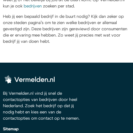
kun je ook
bedrijven
zoeken per stad.
Heb jij een bepaald bedrijf in de buurt nodig? Kijk dan zeker op
onze steden pagina’s om te zien welke bedrijven er allemaal
gevestigd zijn. Deze bedrijven zijn gereviewd door consumenten
die er ervaring mee hebben. Zo weet jij precies met wat voor
bedrijf jij van doen hebt.
Bij Vermelden.nl vind jij snel de
contactopties van bedrijven door heel
Nederland. Zoek het bedrijf op dat jij
nodig hebt en kies een van de
contactopties om contact op te nemen.
Sitemap