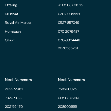
Efteling
31 85 087 26 13
Kruidvat
030 8004448
Royal Air Maroc
0527-857049
Hornbach
070 2079487
Otrium
030-8004448
2036565231
Ned. Nummers
Ned. Nummers
202272961
768500025
702071022
085 0872343
202159430
208900555